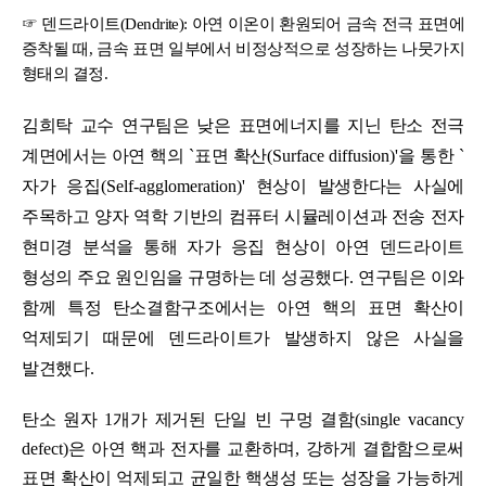
☞
덴드라이트
(Dendrite):
아연 이온이 환원되어 금속 전극 표면에
증착될 때
,
금속 표면 일부에서 비정상적으로 성장하는 나뭇가지
형태의 결정
.
김희탁 교수 연구팀은 낮은 표면에너지를 지닌 탄소 전극
계면에서는 아연 핵의
`
표면 확산
(Surface diffusion)
'
을 통한
`
자가 응집
(Self-agglomeration)
'
현상이 발생한다는 사실에
주목하고 양자 역학 기반의 컴퓨터 시뮬레이션과 전송 전자
현미경 분석을 통해 자가 응집 현상이 아연 덴드라이트
형성의 주요 원인임을 규명하는 데 성공했다
.
연구팀은 이와
함께 특정 탄소결함구조에서는 아연 핵의 표면 확산이
억제되기 때문에 덴드라이트가 발생하지 않은 사실을
발견했다
.
탄소 원자
1
개가 제거된 단일 빈 구멍 결함
(single vacancy
defect)
은 아연 핵과 전자를 교환하며
,
강하게 결합함으로써
표면 확산이 억제되고 균일한 핵생성 또는 성장을 가능하게