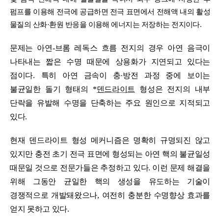
펌프를 이용해 전극에 공급하면 전극 표면에서 전해액 내의 활성
물질의 산화
·
환원 반응을 이용해 에너지는 저장하는 전지이다
.
문제는 아연
-
브롬 레독스 흐름 전지의 경우 아연 음극이
나타내는 짧은 수명 때문에 상용화가 지연되고 있다는
점이다
.
특히 아연 금속이 충
·
방전 과정 중에 보이는
불균일한 돌기 형태의
*
덴드라이트
형성은 전지의 내부
단락을 유발해 수명을 단축하는 주요 원인으로 지적되고
있다
.
현재 덴드라이트 형성 메커니즘은 명확히 규명되진 않고
있지만 충전 초기 전극 표면에 형성되는 아연 핵의 불균일성
때문일 것으로 전문가들은 추정하고 있다
.
이런 문제 해결을
위해 그동안 균일한 핵의 생성을 유도하는 기술이
경쟁적으로 개발돼왔으나
,
여전히 충분한 수명향상 효과를
얻지 못하고 있다
.