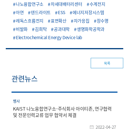
나노융합연구소
차세대배터리센터
수계전지
아연
덴드라이트
ESS
에너지저장시스템
레독스흐름전지
표면확산
자가응집
장수명
비발화
김희탁
공과대학
생명화학공학과
Electrochemical Energy Device lab
목록
관련뉴스
행사
KAIST 나노융합연구소-주식회사 아이티존, 연구협력
및 전문인력교류 업무 협약서 체결
2022-04-27