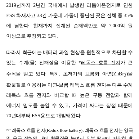
2019
년까지
2
년간 국내에서 발생한 리튬이온전지로 인한
ESS
화재사고
33
건 가운데 가동이 중단된 곳은 전체 중
35%
에 달한다
.
현재까지 집계된 손해액만도 약
7,000
억 원
이상으로 추정되고 있다
.
따라서 최근에는 배터리 과열 현상을 원천적으로 차단할 수
있는 수계
(
물
)
전해질을 이용한
*
레독스 흐름 전지
가 큰
주목을 받고 있다
.
특히
,
초저가의 브롬화 아연
(ZnBr
)
을
2
활물질로 이용하는 아연
-
브롬 레독스 흐름 전지는 다른 수계
레독스 흐름 전지와 비교할 때 높은 구동 전압과 함께
에너지 밀도를 높일 수 있고
,
가격이 싸다는 장점 때문에
70
년대부터
ESS
용으로 개발돼왔다
.
☞
레독스 흐름 전지
(Redox flow battery):
레독스 흐름 전지는 양극
및 음극 전해액 내에 활물질을 녹여서 외부 탱크에 저장한 후