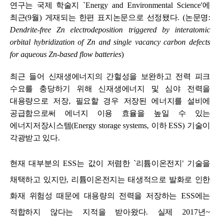
연구는 국제 학술지
`
Energy and Environmental Science
'
에
최근
(9
월
)
게재되는 한편 표지논문으로 선정됐다
. (
논문명
:
Dendrite-free Zn electrodeposition triggered by interatomic
orbital hybridization of Zn and single vacancy carbon defects
for aqueous Zn-based flow batteries
)
최근 들어 신재생에너지의 간헐성을 보완하고 전력 피크
수요를 충당하기 위해 신재생에너지 및 심야 전력을
대용량으로 저장
,
필요할 경우 저장된 에너지를 설비에
공급함으로써 에너지 이용 효율을 높일 수 있는
에너지저장시스템
(Energy storage systems,
이하
ESS)
기술이
각광받고 있다
.
현재 대부분의
ESS
는 값이 저렴한
`
리튬이온전지
'
기술을
채택하고 있지만
,
리튬이온전지는 태생적으로 발화로 인한
화재 위험성 때문에 대용량의 전력을 저장하는
ESS
에는
적합하지 않다는 지적을 받아왔다
.
실제
2017
년
~