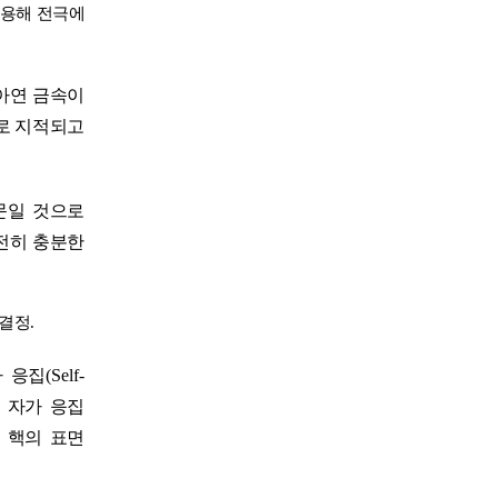
이용해 전극에
아연 금속이
로 지적되고
문일 것으로
전히 충분한
 결정
.
 응집
(Self-
 자가 응집
 핵의 표면