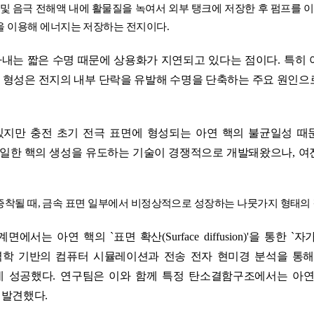
 및 음극 전해액 내에 활물질을 녹여서 외부 탱크에 저장한 후 펌프를 
을 이용해 에너지는 저장하는 전지이다
.
타내는 짧은 수명 때문에 상용화가 지연되고 있다는 점이다
.
특히 
형성은 전지의 내부 단락을 유발해 수명을 단축하는 주요 원인으
있지만 충전 초기 전극 표면에 형성되는 아연 핵의 불균일성 때
균일한 핵의 생성을 유도하는 기술이 경쟁적으로 개발돼왔으나
,
여
증착될 때
,
금속 표면 일부에서 비정상적으로 성장하는 나뭇가지 형태의
 계면에서는 아연 핵의
`
표면 확산
(Surface diffusion)
'
을 통한
`
자가
학 기반의 컴퓨터 시뮬레이션과 전송 전자 현미경 분석을 통해
데 성공했다
.
연구팀은 이와 함께 특정 탄소결함구조에서는 아연
 발견했다
.