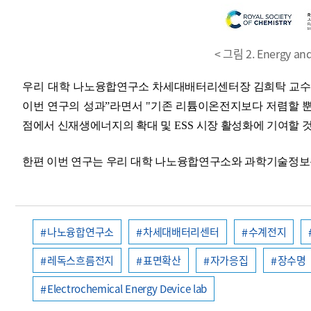
< 그림 2. Energy a
우리 대학
나노융합연구소 차세대배터리센터장 김희탁 교
이번 연구의 성과
”
라면서
"
기존 리튬이온전지보다 저렴할 
점에서 신재생에너지의 확대 및
ESS
시장 활성화에 기여할 
한편 이번 연구는 우리 대학
나노융합연구소와 과학기술정보
나노융합연구소
차세대배터리센터
수계전지
레독스흐름전지
표면확산
자가응집
장수명
Electrochemical Energy Device lab