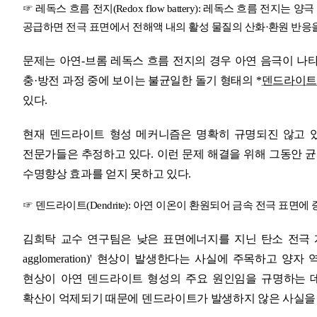
☞
레독스 흐름 전지
(Redox flow battery):
레독스 흐름 전지는 양극
공급하면 전극 표면에서 전해액 내의 활성 물질의 산화
·
환원 반응
문제는 아연
-
브롬 레독스 흐름 전지의 경우 아연 음극이 나
충
·
방전 과정 중에 보이는 불균일한 돌기 형태의
*
덴드라이트
있다
.
현재 덴드라이트 형성 메커니즘은 명확히 규명되진 않고 
전문가들은 추정하고 있다
.
이런 문제 해결을 위해 그동안 
수명향상 효과를 얻지 못하고 있다
.
☞
덴드라이트
(Dendrite):
아연 이온이 환원되어 금속 전극 표면에 
김희탁 교수 연구팀은 낮은 표면에너지를 지닌 탄소 전극
agglomeration)
'
현상이 발생한다는 사실에 주목하고 양자 역
현상이 아연 덴드라이트 형성의 주요 원인임을 규명하는 
확산이 억제되기 때문에 덴드라이트가 발생하지 않은 사실을