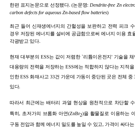
한편 표지논문으로 선정됐다
. (
논문명
:
Dendrite-free Zn electr
carbon defects for aqueous Zn-based flow batteries
)
최근 들어 신재생에너지의 간헐성을 보완하고 전력 피크 수
경우 저장된 에너지를 설비에 공급함으로써 에너지 이용 효
각광받고 있다
.
현재 대부분의
ESS
는 값이 저렴한
`
리튬이온전지
'
기술을 채
대용량의 전력을 저장하는
ESS
에는 적합하지 않다는 지적을
인한
ESS
화재사고
33
건 가운데 가동이 중단된 곳은 전체 중
있다
.
따라서 최근에는 배터리 과열 현상을 원천적으로 차단할 수
특히
,
초저가의 브롬화 아연
(ZnBr
)
을 활물질로 이용하는 
2
구동 전압과 함께 에너지 밀도를 높일 수 있고
,
가격이 싸다는