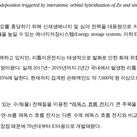
odeposition triggered by interatomic orbital hybridization of Zn and si
요를 충당하기 위해 신재생에너지 및 심야 전력을 대용량으로 
율을 높일 수 있는 에너지저장시스템
(Energy storage systems,
이하
택하고 있지만
,
리튬이온전지는 태생적으로 발화로 인한 화재 위
 받아왔다
.
실제
2017
년
~ 2019
년까지
2
년간 국내에서 발생한 리
35%
에 달한다
.
현재까지 집계된 손해액만도 약
7,000
억 원 이상으
 있는 수계
(
물
)
전해질을 이용한
*
레독스 흐름 전지
가 큰 주목을
아연
-
브롬 레독스 흐름 전지는 다른 수계 레독스 흐름 전지와 비교
 장점 때문에
70
년대부터
ESS
용으로 개발돼왔다
.