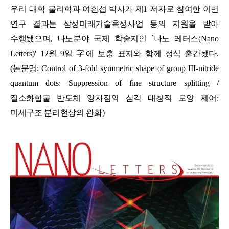
우리 대학
물리학과 여환섭 박사가 제
1
저자로 참여한 이번
연구 결과는 삼성미래기술육성사업 등의 지원을 받아
수행됐으며
,
나노분야 국제 학술지인
`
나노 레터스
(Nano
Letters)' 12
월
9
일
字
에 보충 표지와 함께 정식 출간됐다
.
(
논문명
: Control of 3-fold symmetric shape of group III-nitride
quantum dots: Suppression of fine structure splitting /
질소화합물 반도체 양자점의 삼각 대칭적 모양 제어
:
미세구조 분리현상의 완화
)