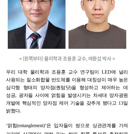
< (왼쪽부터) 물리학과 조용훈 교수, 여환섭 박사 >
우리 대학 물리학과 조용훈 교수 연구팀이
LED
에 널리
사용되는 질소화합물 반도체를 이용해 대칭성이 매우 높은
삼각형 형태의 양자점
(
퀀텀닷
)
을 형성하고 제어하는 데
성공
,
광자들 사이에 얽힘을 발생시키는 차세대 양자광원
개발에 핵심적인 양자점 제어 기술을 갖추게 됐다고
13
일
밝혔다
.
‘
얽힘
(entanglement)’
은 입자들이 쌍으로 상관관계를 가져