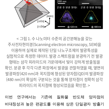
< 그림 1. 수 나노미터 수준의 공간분해능을 갖는
주사전자현미경(Scanning electron microscopy, SEM)을
이용하여 실제로 제작된 단일 나노구조체의 발광특성을
실험적으로 측정한 데이터. 발광 스펙트럼을 분광하기 전 발광
형태는 삼각 피라미드의 가운데에서 빛이 강하게 방출됨을
확인. 분광 후 각각 다른 파장에서 발광을 관찰하였을 때, 옆면의
발광파장(420 nm)과 꼭지점에 형성된 양자점(QD)의 발광파장
(480 nm)이 확실히 구분되는 것을 통해 양자점이 정확히 삼각
피라미드의 꼭지점에 형성되었음을 확인함. >
이번 연구에서는 기존에 질화물 반도체 양자점의
비대칭성과 높은 편광도를 이용해 상온 단일광자 방출기