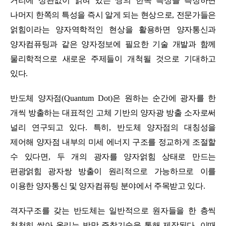
거리에 상관없이 얽혀 있는 쌍의 한쪽 특성을 측정하면
나머지 한쪽의 특성을 즉시 알게 되는 현상으로
,
전문가들은
얽힘이라는 양자역학적인 현상을 활용하면 양자통신과
양자컴퓨팅과 같은 양자정보에 필요한 기술 개발과 함께
물리학적으로 새로운 주제들이 개척될 것으로 기대하고
있다
.
반도체 양자점
(Quantum Dot)
은 원하는 순간에 광자를 한
개씩 방출하는 대표적인 고체 기반의 양자광 방출 소자로써
널리 연구되고 있다
.
특히
,
반도체 양자점의 대칭성을
제어해 양자점 내부의 미세 에너지 구조를 정교하게 조절할
수 있다면
,
두 개의 광자를 양자얽힘 상태로 만드는
편광얽힘 광자쌍 방출이 원리적으로 가능하므로 이를
이용한 양자통신 및 양자컴퓨팅 분야에서 주목받고 있다
.
격자구조를 갖는 반도체는 일반적으로 원자들을 한 층씩
천천히 쌓아 올리는 박막 증착기술을 통해 제작된다
.
이때