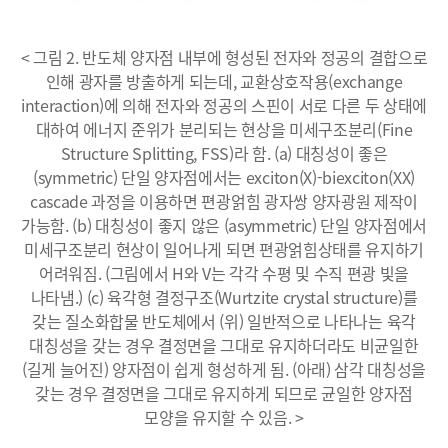
< 그림 2. 반도체 양자점 내부에 형성된 전자와 정공의 결합으로
인해 광자를 방출하게 되는데, 교환상호작용(exchange
interaction)에 의해 전자와 정공의 스핀이 서로 다른 두 상태에
대하여 에너지 준위가 분리되는 현상을 미세구조분리(Fine
Structure Splitting, FSS)라 함. (a) 대칭성이 좋은
(symmetric) 단일 양자점에서는 exciton(X)-biexciton(XX)
cascade 과정을 이용하면 편광얽힘 광자쌍 양자광원 제작이
가능함. (b) 대칭성이 좋지 않은 (asymmetric) 단일 양자점에서
미세구조분리 현상이 일어나게 되면 편광얽힘상태를 유지하기
어려워짐. (그림에서 H와 V는 각각 수평 및 수직 편광 빛을
나타냄.) (c) 육각형 결정구조(Wurtzite crystal structure)를
갖는 질소화합물 반도체에서 (위) 일반적으로 나타나는 육각
대칭성을 갖는 경우 결정면을 그대로 유지하더라도 비균일한
(길게 늘어진) 양자점이 쉽게 형성하게 됨. (아래) 삼각 대칭성을
갖는 경우 결정면을 그대로 유지하게 되므로 균일한 양자점
모양을 유지할 수 있음. >