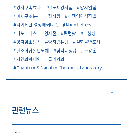
양자구속효과
반도체양자점
양자얽힘
미세구조분리
광자쌍
선택영역성장법
자기제한 성장메커니즘
Nano Letters
나노레터스
양자점
퀀텀닷
대칭성
양자암호통신
양자컴퓨팅
질화물반도체
질소화합물반도체
삼각대칭성
조용훈
자연과학대학
물리학과
Quantum & Nanobio Photonics Laboratory
목록
관련뉴스