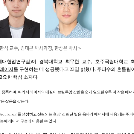
한석 교수, 김대곤 박사과정, 한상윤 박사 >
세대협업연구실
)
이 경북대학교 최무한 교수
,
호주국립대학교 
 레이저
를 구현하는 데 성공했다고
23
일 밝혔다
.
주파수의 흔들림이
필요한 핵심 소자다
.
성 증폭하며
,
따라서 레이저의 매질이 브릴루앙 산란을 쉽게 일으킬수록 더 작은 에
낮은 잡음을 갖는다
.
stic phonon)
를 생성하고 산란되는 현상
.
산란된 빛은 음파의 에너지에 대응되는 주파
가능해 레이저 구성에 이용될 수 있다
.