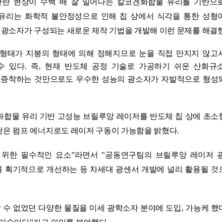
란 현상이 수백 배 잘 일어나는 칼코겐화합물 유리를 기반으
유리는 화학적 불안정성으로 인해 칩 상에서 식각을 통한 성형
 광소자가 구성되는 새로운 제작 기법을 개발해 이런 문제를 해결
 형태가 지붕의 형태에 의해 정해지므로 눈을 직접 만지지 않고
수 있다
.
즉
,
현재 반도체 공정 기술로 가공하기 쉬운 산화규
 증착하는 것만으로도 우수한 성능의 광소자가 자발적으로 형성
화합물 유리 기반 고성능 브릴루앙 레이저를 반도체 칩 상에 초소
낮은 펌프 에너지로도 레이저 구동이 가능함을 밝혔다
.
 위한 필수적인 요소
ˮ
라면서
"
공동연구팀의 브릴루앙 레이저 
 획기적으로 개선하는 등 차세대 광센서 개발에 널리 활용될 것
 수 없었던 다양한 물질을 미세 광학소자 분야에 도입
,
가능케 했