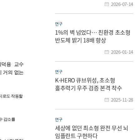
2026-07-14
연구
1%의 벽 넘었다… 친환경 초소형
반도체 밝기 18배 향상
2026-01-14
최덕용 교수
연구
 거의 없는
K-HERO 큐브위성, 초소형
홀추력기 우주 검증 본격 착수
너지로도 작동할
2025-11-28
연구
수 감소를
세상에 없던 최소형 완전 무선 뇌
임플란트 구현하다