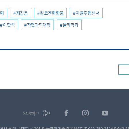
전력
저잡음
칼코겐화합물
자율주행센서
이한석
자연과학대학
물리학과
SNS허브
광역시 유성구 대학로 291 한국과학기술원(KAIST)
T.042-350-2114
F.042-3