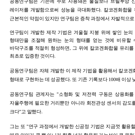
공동연구팀은 기존에 주로 사용돼온 물질보다 브릴루앙 산
레이저를 개발함으로써 성능을 극대화했다
.
칼코겐화합물 
근본적인 약점이 있지만 연구팀은 증착 과정에서 자발적으로
연구팀이 개발한 제작 기법은 겨울철 지붕 위에 쌓인 눈의
형태만을 조절해 원하는 눈의 형태를 얻는 것에 비유할 
바닥구조를 적절히 형성하면
,
그 위에 칼코겐화합물 유리를
최초로 입증한 것이다
.
공동연구팀은 자체 개발한 이 제작 기법을 활용해서 칼코겐
형태로 구현하는 데 성공했다
.
또 기존 기록보다
100
배 이상 
공동연구팀 관계자는
"
소형화 및 저전력 구동은 상용화를
자율주행에 필요한 거리뿐만 아니라 회전관성 센서의 감도를
크다
ˮ
고 말했다
.
그는 또
"
연구 과정에서 개발한 신공정 기법은 지금껏 활용할