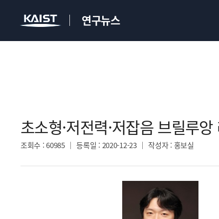
연구뉴스
초소형·저전력·저잡음 브릴루앙 
조회수
: 60985
등록일
: 2020-12-23
작성자
: 홍보실