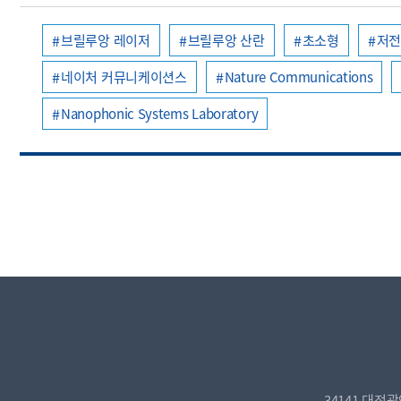
브릴루앙 레이저
브릴루앙 산란
초소형
저
네이처 커뮤니케이션스
Nature Communications
Nanophonic Systems Laboratory
34141 대전