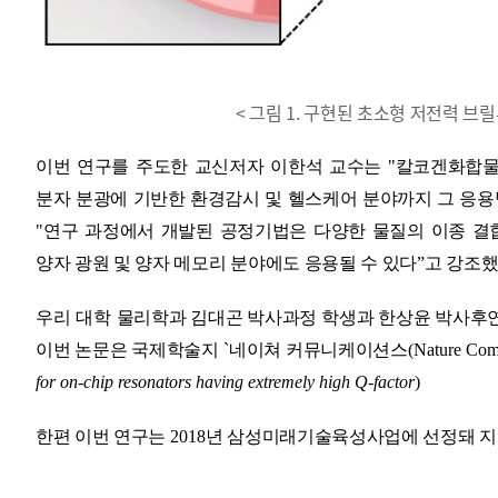
< 그림 1. 구현된 초소형 저전력 브
이번 연구를 주도한 교신저자 이한석 교수는
"
칼코겐화합물
분자 분광에 기반한 환경감시 및 헬스케어 분야까지 그 응용
"
연구 과정에서 개발된 공정기법은 다양한 물질의 이종 결
양자 광원 및 양자 메모리 분야에도 응용될 수 있다
ˮ
고 강조
우리 대학
물리학과 김대곤 박사과정 학생과 한상윤 박사후
이번 논문은 국제학술지
`
네이쳐 커뮤니케이션스
(Nature Com
for on-chip resonators having extremely high Q-factor
)
한편 이번 연구는
2018
년 삼성미래기술육성사업에 선정돼 지