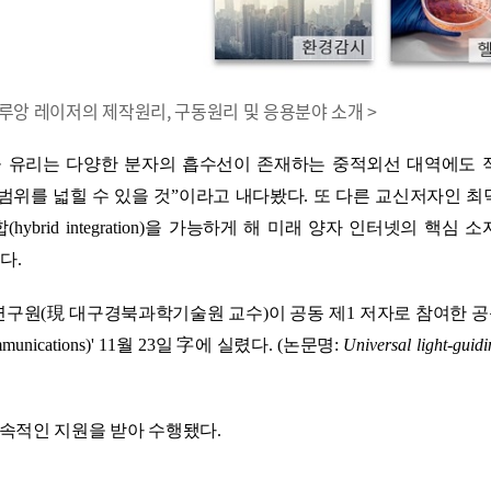
릴루앙 레이저의 제작원리, 구동원리 및 응용분야 소개 >
 유리는 다양한 분자의 흡수선이 존재하는 중적외선 대역에도 
범위를 넓힐 수 있을 것
ˮ
이라고 내다봤다
.
또 다른 교신저자인 최
합
(hybrid integration)
을 가능하게 해 미래 양자 인터넷의 핵심 소
했다
.
연구원
(
現
대구경북과학기술원 교수
)
이 공동 제
1
저자로 참여한 
munications)
'
11
월
23
일
字
에 실렸다
. (
논문명
:
Universal light-guid
속적인 지원을 받아 수행됐다
.