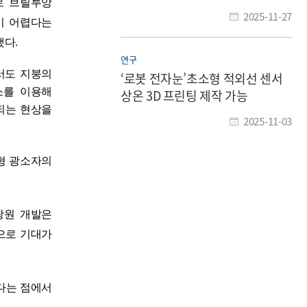
로 브릴루앙
2025-11-27
이 어렵다는
했다
.
연구
서도 지붕의
‘로봇 전자눈’초소형 적외선 센서
소를 이용해
상온 3D 프린팅 제작 가능
되는 현상을
2025-11-03
형 광소자의
광원 개발은
으로 기대가
다는 점에서