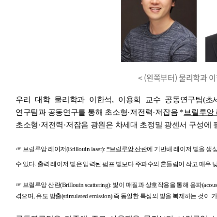
< (왼쪽부터) 물리학과 이
우리 대학 물리학과 이한석
,
이용희 교수 공동연구팀
(
초
연구팀과 공동연구를 통해 초소형
·
저전력
·
저잡음
*
브릴루앙
초소형
·
저전력
·
저잡음 광원은 차세대 초정밀 광센서 구성에 
☞
브릴루앙 레이저
(Brillouin laser):
*
브릴루앙 산란
에 기반해 레이저 빛을 생
수 있다
.
출력 레이저 빛은 입력된 펌프 빛보다 주파수의 흔들림이 작고 매우 
☞
브릴루앙 산란
(Brillouin scattering):
빛이 매질과 상호작용을 통해 음파
(acou
겪으며
,
유도 방출
(stimulated emission)
즉 동일한 특성의 빛을 복제하는 것이 