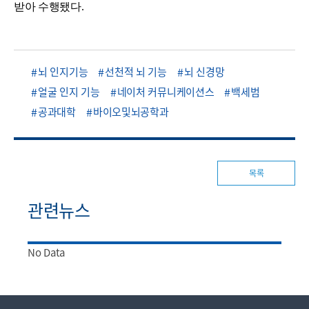
받아 수행됐다
.
뇌 인지기능
선천적 뇌 기능
뇌 신경망
얼굴 인지 기능
네이처 커뮤니케이션스
백세범
공과대학
바이오및뇌공학과
목록
관련뉴스
No Data