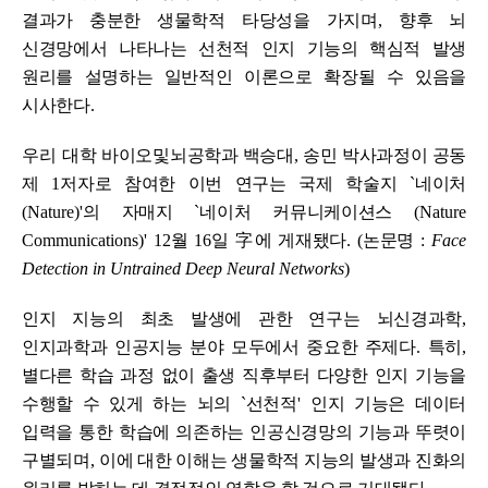
결과가 충분한 생물학적 타당성을 가지며
,
향후 뇌
신경망에서 나타나는 선천적 인지 기능의 핵심적 발생
원리를 설명하는 일반적인 이론으로 확장될 수 있음을
시사한다
.
우리 대학
바이오및뇌공학과 백승대
,
송민 박사과정이 공동
제
1
저자로 참여한 이번 연구는 국제 학술지
`
네이처
(Nature)
'
의 자매지
`
네이처 커뮤니케이션스
(Nature
Communications)
'
12
월
16
일
字
에 게재됐다
. (
논문명
:
Face
Detection in Untrained Deep Neural Networks
)
인지 지능의 최초 발생에 관한 연구는 뇌신경과학
,
인지과학과 인공지능 분야 모두에서 중요한 주제다
.
특히
,
별다른 학습 과정 없이
출생 직후부터 다양한 인지 기능을
수행할 수 있게 하는 뇌의
`
선천적
'
인지 기능은 데이터
입력을 통한 학습에 의존하는 인공신경망의 기능과 뚜렷이
구별되며
,
이에 대한 이해는 생물학적 지능의 발생과 진화의