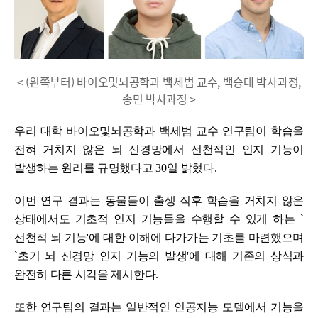
< (왼쪽부터) 바이오및뇌공학과 백세범 교수, 백승대 박사과정,
송민 박사과정 >
우리 대학 바이오및뇌공학과 백세범 교수 연구팀이 학습을
전혀 거치지 않은 뇌 신경망에서 선천적인 인지 기능이
발생하는 원리를 규명했다고
30
일 밝혔다
.
이번 연구 결과는 동물들이 출생 직후 학습을 거치지 않은
상태에서도 기초적 인지 기능들을 수행할 수 있게 하는
`
선천적 뇌 기능
'
에 대한 이해에 다가가는 기초를 마련했으며
`
초기 뇌 신경망 인지 기능의 발생
'
에 대해 기존의 상식과
완전히 다른 시각을 제시한다
.
또한 연구팀의 결과는 일반적인 인공지능 모델에서 기능을