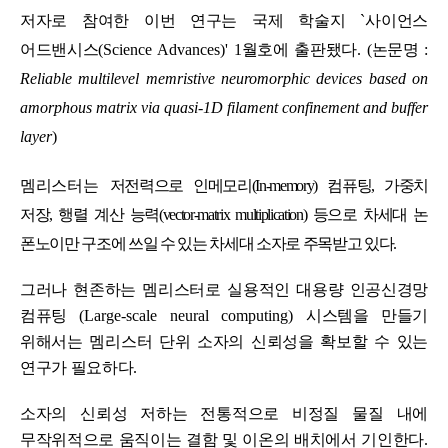
저자로 참여한 이번 연구는 국제 학술지
`
사이언스
어드밴시스
(Science Advances)' 1
월호에 출판됐다
. (
논문명
:
Reliable multilevel memristive neuromorphic devices based on
amorphous matrix via quasi-1D filament confinement and buffer
layer
)
멤리스터는
저전력으로 인메모리
(In-memory)
컴퓨팅
,
가중치
저장
,
행렬 계산 능력
(vector-matrix multiplication)
등으로 차세대 논
폰노이만 구조에 쓰일 수 있는 차세대 소자로 주목받고 있다
.
그러나 현존하는 멤리스터로 실용적인 대용량 인공신경망
컴퓨팅
(Large-scale neural computing)
시스템을 만들기
위해서는 멤리스터 단위 소자의 신뢰성을 확보할 수 있는
연구가 필요하다
.
소자의 신뢰성 저하는 전통적으로 비정질 물질 내에
무작위적으로 움직이는 결함 및 이온의 배치에서 기인한다
.