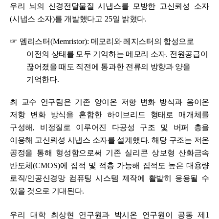
우리 뇌의 신경전달물질 시냅스를 모방한 고신뢰성 소자
(
시냅스 소자
)
를 개발했다고
25
일 밝혔다
.
☞
멤리스터
(Memristor):
메모리와 레지스터의 합성으로
이전의 상태를 모두 기억하는 메모리 소자
.
전원공급이
끊어졌을 때도 직전에 통과한 전류의 방향과 양을
기억한다
.
최 교수 연구팀은 기존 양이온 저항 변화 방식과 음이온
저항 변화 방식을 혼합한 하이브리드 형태로 매개체를
구성해
,
비정질로 이루어진 다공성 구조 및 버퍼 층을
이용해 고신뢰성 시냅스 소자를 설계했다
.
해당 구조는
저온
공정을 통해 형성함으로써 기존 실리콘 상보형 산화금속
반도체
(CMOS)
에 집적 및 적층 가능해 집적도 높은 대용량
로직
/
인공신경망 컴퓨팅 시스템 제작에 활발히 응용될 수
있을 것으로 기대된다
.
우리 대학
최상현 연구원과 박시온 연구원이 공동 제
1