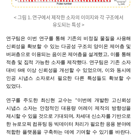
< 그림 1. 연구에서 제작한 소자의 이미지와 각 구조에서
유도되는 특성 >
연구팀은 이번 연구를 통해 기존의 비정질 물질을 사용해
신뢰성을 확보할 수 있는 다공성 구조의 양이온 제어층 및
버퍼층으로 이용되는 음이온 제어층을 설계했고
,
이를 통해
적층 및 집적 가능한 소자를 제작했다
.
연구팀은 기존 소자
대비
6
배 이상 신뢰성을 개선할 수 있었으며
,
이와 동시에
인공 시냅스 소자로서 필요한 다른 특성들도 확보할 수
있었다
.
연구를 주도한 최신현 교수는
"
이번에
개발한 고신뢰성
시냅스 소자는 안정적인 대용량 어레이 제작의 방향성을
제시할 수 있을 것으로 기대되며
,
차세대 신소자를 기반으로
한 뉴로모픽 컴퓨팅 등 빅데이터 처리가 필요한 응용 분야에
적합한 플랫폼을 구축하는 데에 기여할 수 있기를 바란다
.