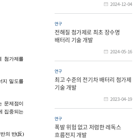
2024-12-04
연구
전해질 첨가제로 최초 장수명
배터리 기술 개발
2024-05-16
체 첨가제를
연구
최고 수준의 전기차 배터리 첨가제
너지 밀도를
기술 개발
2023-04-19
는 문제점이
에 집중되는
연구
폭발 위험 없고 저렴한 레독스
흐름전지 개발
기반의
반
(
反
)