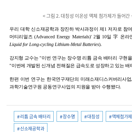
< 그림 2. 대칭성 이온성 액체 첨가제가 들어간
우리 대학
신소재공학과 장진하 박사과정이 제
1
저자로 참여
머티리얼즈
(Advanced Energy Materials)' 2
월
10
일
字
온라
Liquid for Long-cycling Lithium-Metal Batteries
).
강지형 교수는
"
이번 연구는 장수명 리튬 금속 배터리 구현을
"
이번에 개발된 신개념 전해질은 급속도로 성장하고 있는 배
한편 이번 연구는 한국연구재단의 미래소재디스커버리사업
과학기술연구원 공동연구사업의 지원을 받아 수행됐다
.
리튬 금속 배터리
장수명
대칭성
액체첨가
신소재공학과