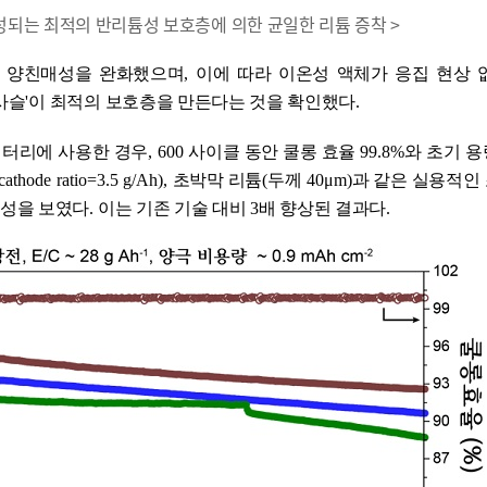
형성되는 최적의 반리튬성 보호층에 의한 균일한 리튬 증착 >
해 양친매성을 완화했으며
,
이에 따라 이온성 액체가 응집 현상 
사슬
'
이 최적의 보호층을 만든다는 것을 확인했다
.
배
터리에 사용한 경우
, 60
0
사
이클 동안 쿨롱 효율
99.8%
와 초기 
/cathode ratio=3.5 g/Ah),
초박막 리튬
(
두께
40
μ
m
)
과 같은 실용적인
정성을 보였다
.
이는 기존 기술 대비
3
배 향상된 결과다
.