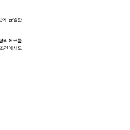
없이 균일한
용량의
80%
를
 조건에서도