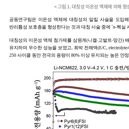
< 그림 1. 대칭성 이온성 액체에 의해 
공동연구팀은 이온성 액체에 대칭성의 알킬 사슬을 도입
반리튬성 보호층을 형성한다는 것과 대칭 사슬 중에
`
n
-
헥실 
대칭성의 이온성 액체 첨가제를
삼원계
(
니켈
·
고발트
·
망간
)
유지하며 우수한 성능을 보였고
,
희박 전해액
(E/C, electrolyte
25
0
사
이클 동안 전극의 용량이
80%
이상 유지되는 높은 안