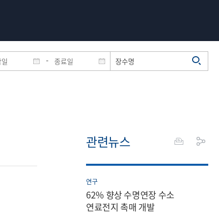
-
관련뉴스
연구
62％ 향상 수명연장 수소
연료전지 촉매 개발