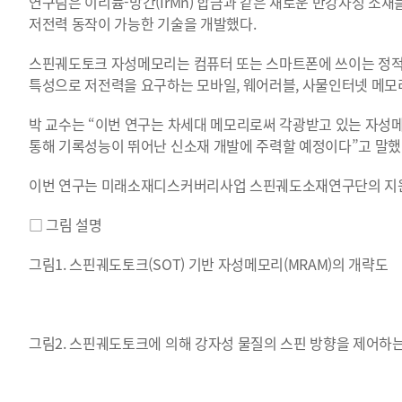
연구팀은 이리듐-망간(IrMn) 합금과 같은 새로운 반강자성 소
저전력 동작이 가능한 기술을 개발했다.
스핀궤도토크 자성메모리는 컴퓨터 또는 스마트폰에 쓰이는 정적 기
특성으로 저전력을 요구하는 모바일, 웨어러블, 사물인터넷 메모
박 교수는 “이번 연구는 차세대 메모리로써 각광받고 있는 자성메
통해 기록성능이 뛰어난 신소재 개발에 주력할 예정이다”고 말했
이번 연구는 미래소재디스커버리사업 스핀궤도소재연구단의 지원
□ 그림 설명
그림1. 스핀궤도토크(SOT) 기반 자성메모리(MRAM)의 개략도
그림2. 스핀궤도토크에 의해 강자성 물질의 스핀 방향을 제어하는