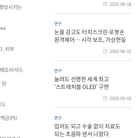
2026-06-18
 향상시키는
연구
ee
눈을 감고도 터치스크린·로봇손
원격제어… 시각 보조, 가상현실
활용 기대
. 외부
2026-06-15
 메모리이다.
연구
늘려도 선명한 세계 최고
 된
‘스트레처블 OLED’ 구현
2026-03-03
다.
금(Pt)
연구
입어도 되고 수술 없이 치료도
되는 초음파 센서 나왔다