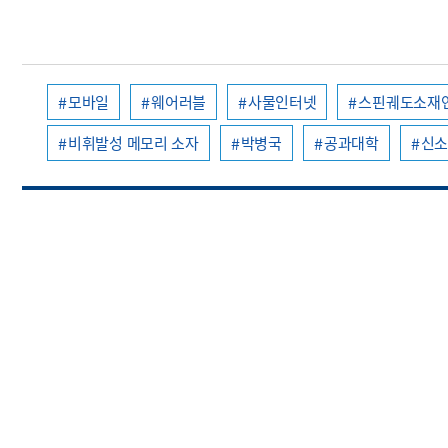
모바일
웨어러블
사물인터넷
스핀궤도소재
비휘발성 메모리 소자
박병국
공과대학
신