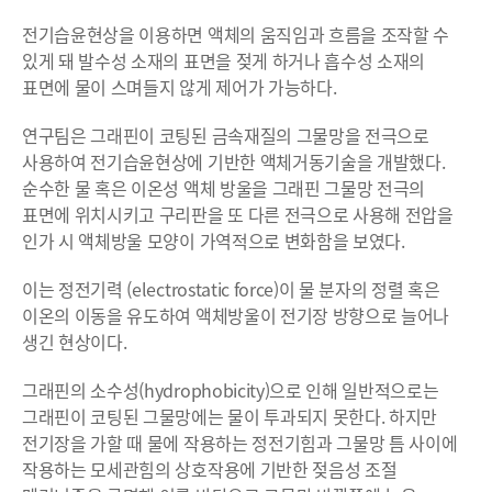
전기습윤현상을 이용하면 액체의 움직임과 흐름을 조작할 수
있게 돼 발수성 소재의 표면을 젖게 하거나 흡수성 소재의
표면에 물이 스며들지 않게 제어가 가능하다.
연구팀은 그래핀이 코팅된 금속재질의 그물망을 전극으로
사용하여 전기습윤현상에 기반한 액체거동기술을 개발했다.
순수한 물 혹은 이온성 액체 방울을 그래핀 그물망 전극의
표면에 위치시키고 구리판을 또 다른 전극으로 사용해 전압을
인가 시 액체방울 모양이 가역적으로 변화함을 보였다.
이는 정전기력 (electrostatic force)이 물 분자의 정렬 혹은
이온의 이동을 유도하여 액체방울이 전기장 방향으로 늘어나
생긴 현상이다.
그래핀의 소수성(hydrophobicity)으로 인해 일반적으로는
그래핀이 코팅된 그물망에는 물이 투과되지 못한다. 하지만
전기장을 가할 때 물에 작용하는 정전기힘과 그물망 틈 사이에
작용하는 모세관힘의 상호작용에 기반한 젖음성 조절