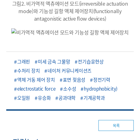
그림2. 비가역적 액츄에이션 모드(irreversible actuation
mode)와 기능성 길항 액체 제어장치(functionally
antagonistic active flow devices)
그래핀
미세 금속 그물망
전기습윤현상
수처리 장치
네이처 커뮤니케이션즈
액체 거동 제어 장치
표면 젖음성
정전기력
electrostatic force
소수성
hydrophobicity)
오일원
유승화
공과대학
기계공학과
목록