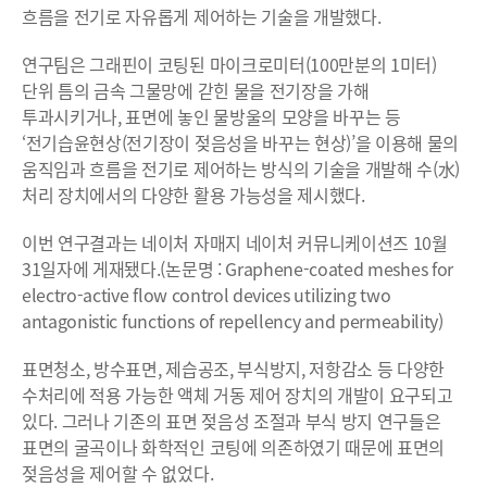
흐름을 전기로 자유롭게 제어하는 기술을 개발했다.
연구팀은 그래핀이 코팅된 마이크로미터(100만분의 1미터)
단위 틈의 금속 그물망에 갇힌 물을 전기장을 가해
투과시키거나, 표면에 놓인 물방울의 모양을 바꾸는 등
‘전기습윤현상(전기장이 젖음성을 바꾸는 현상)’을 이용해 물의
움직임과 흐름을 전기로 제어하는 방식의 기술을 개발해 수(水)
처리 장치에서의 다양한 활용 가능성을 제시했다.
이번 연구결과는 네이처 자매지 네이처 커뮤니케이션즈 10월
31일자에 게재됐다.(논문명 : Graphene-coated meshes for
electro-active flow control devices utilizing two
antagonistic functions of repellency and permeability)
표면청소, 방수표면, 제습공조, 부식방지, 저항감소 등 다양한
수처리에 적용 가능한 액체 거동 제어 장치의 개발이 요구되고
있다. 그러나 기존의 표면 젖음성 조절과 부식 방지 연구들은
표면의 굴곡이나 화학적인 코팅에 의존하였기 때문에 표면의
젖음성을 제어할 수 없었다.