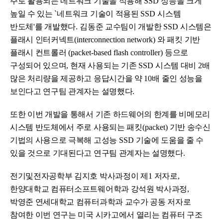
주로 활용되는 네트워크 기술을 적용해
SSD
성능을 크게
높일 수 있는
`
네트워크 기술이 적용된
SSD
시스템
반도체
'
를 개발했다
.
김동준 교수팀이 개발한
SSD
시스템은
플래시 인터커넥트
(interconnection network)
와 패킷 기반
플래시 컨트롤러
(packet-based flash controller)
등으로
구성되어 있으며
,
현재 사용되는
기존
SSD
시스템 대비
2
배
많은 처리량을 제공하고 응답시간을 약
10
배 줄인 성능을
보인다고 연구팀 관계자는 설명했다
.
또한 이번 개발을 통해서 기존
하드웨어의 한계를 비메모리
시스템 반도체에서 주로 사용되는 패킷
(packet)
기반 송수신
기법의 사용으로 극복해 고성능
SSD
기술에 도움을 줄 수
있을 것으로 기대된다고 연구팀 관계자는 설명했다
.
전기및전자공학부 김지호 박사과정이 제
1
저자로
,
한양대학교 컴퓨터소프트웨어학과 강석원 박사과정
,
박영준 연세대학교 컴퓨터과학과 교수가 공동 저자로
참여한 이번 연구는 미국 시카고에서 열리는 컴퓨터 구조