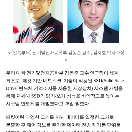
< (왼쪽부터) 전기및전자공학부 김동준 교수, 김지호 박사과정
>
우리 대학 전기및전자공학부 김동준 교수 연구팀이 세계
최초로
`
패킷 기반 네트워크
'
기술이 적용된
SSD(Solid State
Drive,
반도체 기억소자를 사용한 저장장치
)
시스템 개발을
통해 차세대
SSD
의 읽기
/
쓰기 성능을 비약적으로 높이는
시스템 반도체를 개발했다고
28
일 밝혔다
.
패킷이란 다양한 크기를 지닌 데이터를 일정한 크기로
분할한 후 제어 정보를 추가한 데이터 전송의 기본 단위를