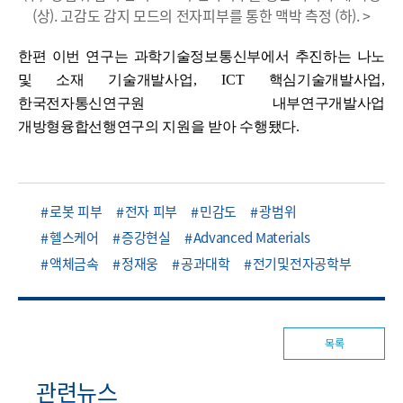
(상). 고감도 감지 모드의 전자피부를 통한 맥박 측정 (하). >
한편 이번 연구는
과학기술정보통신부에서 추진하는
나노
및 소재 기술개발사업
, ICT
핵심기술개발사업
,
한국전자통신연구원 내부연구개발사업
개방형융합선행연구
의 지원을 받아 수행됐다
.
로봇 피부
전자 피부
민감도
광범위
헬스케어
증강현실
Advanced Materials
액체금속
정재웅
공과대학
전기및전자공학부
목록
관련뉴스