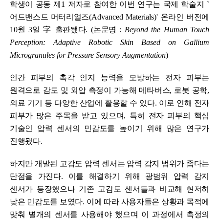
학생이 공동 제
1
저자로 참여한 이번 연구는 국제 학술지
`
어드밴스드 머터리얼즈
(Advanced Materials)'
온라인 버전에
10
월
3
일
字
출판됐다
. (
논문명
:
Beyond the Human Touch
Perception: Adaptive Robotic Skin Based on Gallium
Microgranules for Pressure Sensory Augmentation
)
인간 피부의 촉각 인지 능력을 모방하는 전자 피부는
원격으로 감도 및 외압 측정이 가능해 메타버스
,
로봇 공학
,
의료 기기 등 다양한 산업에 활용할 수 있다
.
이로 인해 전자
피부가 많은 주목을 받고 있으며
,
특히 전자 피부의 핵심
기술인 압력 센서의 민감도를 높이기 위해 많은 연구가
진행됐다
.
하지만 개발된 고감도 압력 센서는 압력 감지 범위가 좁다는
단점을 가진다
.
이를 해결하기 위해 광범위 압력 감지
센서가 등장했으나 기존 고감도 센서들과 비교해 현저히
낮은 민감도를 보였다
.
이에 따라 사용자들은 상황과 목적에
맞춰 별개의 센서를 사용해야 했으며 이 과정에서 측정의