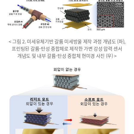
< 그림 2. 미세유체기반 갈륨 미세방울 제작 과정 개념도 (좌),
프린팅된 갈륨-탄성 중합체로 제작한 가변 강성 압력 센서
개념도 및 내부 갈륨-탄성 중합체 현미경 사진 (우) >