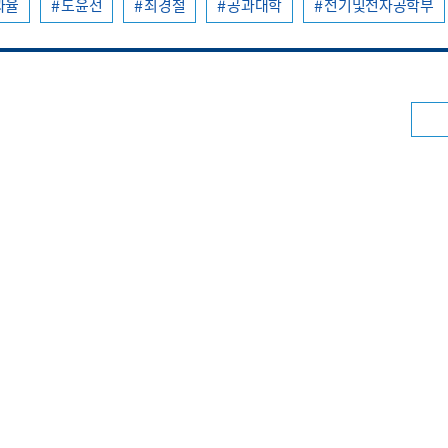
과율
도윤선
최경철
공과대학
전기및전자공학부