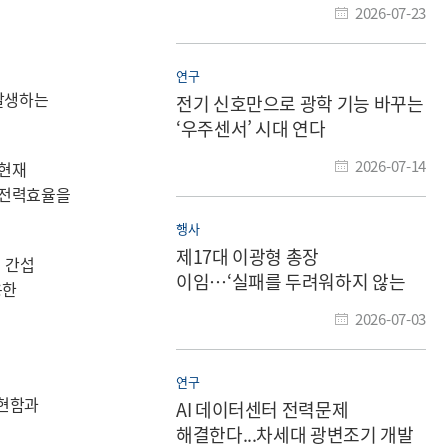
2026-07-23
연구
발생하는
전기 신호만으로 광학 기능 바꾸는
‘우주센서’ 시대 연다
2026-07-14
 현재
 전력효율을
행사
제17대 이광형 총장
 간섭
이임…‘실패를 두려워하지 않는
용한
도전의 대학’ 남겨
2026-07-03
연구
구현함과
AI 데이터센터 전력문제
해결한다...차세대 광변조기 개발