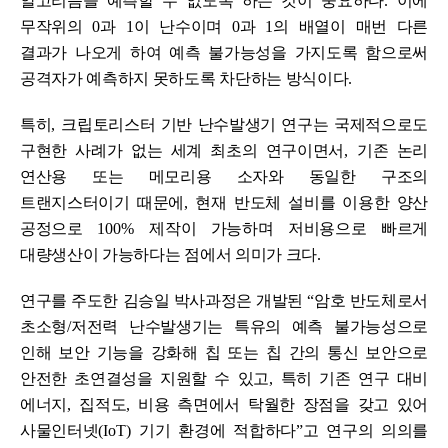
알고리즘을 예측할 수 없도록 하는 것이 중요하다
.
이에
무작위의
0
과
1
이 난수이며
0
과
1
의 배열이 매번 다른
결과가 나오게 하여 예측 불가능성을 가지도록 함으로써
공격자가 예측하지 못하도록 차단하는 방식이다
.
특히
,
크립토리스터 기반 난수발생기 연구는 국제적으로도
구현한 사례가 없는 세계 최초의 연구이면서
,
기존 논리
연산용 또는 메모리용 소자와 동일한 구조의
트랜지스터이기 때문에
,
현재 반도체 설비를 이용한 양산
공정으로
100%
제작이 가능하며 저비용으로 빠르게
대량생산이 가능하다는 점에서 의미가 크다
.
연구를 주도한
김승일 박사과정은 개발된
“
암호 반도체로서
초소형
/
저전력 난수발생기는 특유의 예측 불가능성으로
인해 보안 기능을 강화해 칩 또는 칩 간의 통신 보안으로
안전한 초연결성을 지원할 수 있고
,
특히 기존 연구 대비
에너지
,
집적도
,
비용 측면에서 탁월한 장점을 갖고 있어
사물인터넷
(IoT)
기기 환경에 적합하다
”
고 연구의 의의를