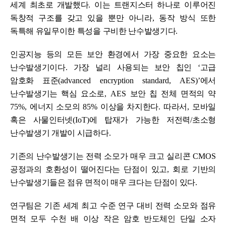
세계 최초로 개발했다
.
이는 트랜지스터 하나로 이루어진
독창적 구조를 갖고 있을 뿐만 아니라
,
동작 방식 또한
독특해 유일무이한 특성을 구비한 난수발생기다
.
인공지능 등의 모든 보안 환경에서 가장 중요한 요소는
난수발생기이다
.
가장 널리 사용되는 보안 칩인
‘
고급
암호화 표준
(advanced encryption standard, AES)’
에서
난수발생기는 핵심 요소로
, AES
보안 칩 전체 면적의 약
75%,
에너지 소모의
85%
이상을 차지한다
.
따라서
,
모바일
혹은 사물인터넷
(IoT)
에 탑재가 가능한 저전력
/
초소형
난수발생기 개발이 시급하다
.
기존의 난수발생기는 전력 소모가 매우 크고 실리콘
CMOS
공정과의 호환성이 떨어진다는 단점이 있고
,
회로 기반의
난수발생기들은 점유 면적이 매우 크다는 단점이 있다
.
연구팀은 기존 세계 최고 수준 연구 대비 전력 소모와 점유
면적 모두 수천 배 이상 작은 암호 반도체인 단일 소자