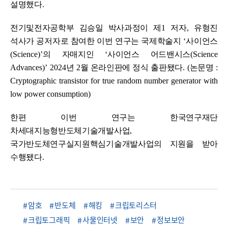
설명했다
.
전기및전자공학부 김승일 박사과정이 제
1
저자
,
유형진
석사가 공저자로 참여한 이번 연구는 국제학술지
‘
사이언스
(Science)’
의 자매지인
‘
사이언스 어드밴시스
(Science
Advances)’ 2024
년
2
월 온라인판에 정식 출판됐다
. (
논문명
:
Cryptographic transistor for true random number generator with
low power consumption)
한편 이번 연구는 한국연구재단
차세대지능형반도체기술개발사업
,
국가반도체연구실지원핵심기술개발사업의 지원을 받아
수행됐다
.
암호
반도체
해킹
크립토리스터
크립토그래픽
사물인터넷
보안
정보보안