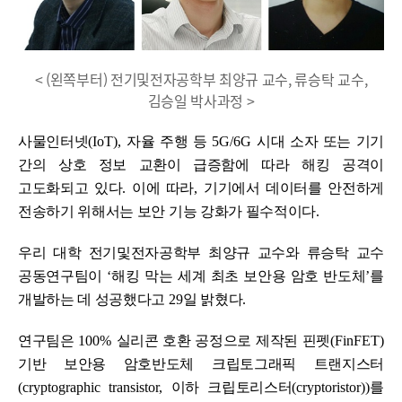
< (왼쪽부터) 전기및전자공학부 최양규 교수, 류승탁 교수,
김승일 박사과정 >
사물인터넷
(IoT),
자율 주행 등
5G/6G
시대 소자 또는 기기
간의 상호 정보 교환이 급증함에 따라 해킹 공격이
고도화되고 있다
.
이에 따라
,
기기에서 데이터를 안전하게
전송하기 위해서는 보안 기능 강화가 필수적이다
.
우리 대학
전기및전자공학부 최양규 교수와 류승탁 교수
공동연구팀이
‘
해킹 막는 세계 최초 보안용 암호 반도체
’
를
개발하는 데 성공했다고
29
일 밝혔다
.
연구팀은
100%
실리콘 호환 공정으로 제작된 핀펫
(FinFET)
기반 보안용 암호반도체 크립토그래픽 트랜지스터
(cryptographic transistor,
이하 크립토리스터
(cryptoristor))
를