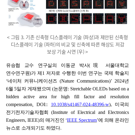
< 그림 3. 기존 신축형 디스플레이 기술 (좌상)과 제안된 신축형
디스플레이 기술 (좌하)의 비교 및 신축에 따른 해상도 저감
보상 기술 시연 (우) >
유승협 교수 연구실의 이동균 박사
(
現
서울대학교
연수연구원
)
가 제
1
저자로 수행한 이번 연구는 국제 학술지
‘
네이처 커뮤니케이션즈
(Nature Communications)’ 2024
년
6
월
5
일자 게재됐으며
(
논문명
: Stretchable OLEDs based on a
hidden active area for high fill factor and resolution
compensation
,
DOI::
10.1038/s41467-024-48396-w
)
,
미국의
전기전자기술자
협회
(Institute of Electrical and Electronics
Engineers, IEEE)
의 매거진인
‘
IEEE Spectrum
’
에 의해 온라인
뉴스로 소개되기도 하였다
.