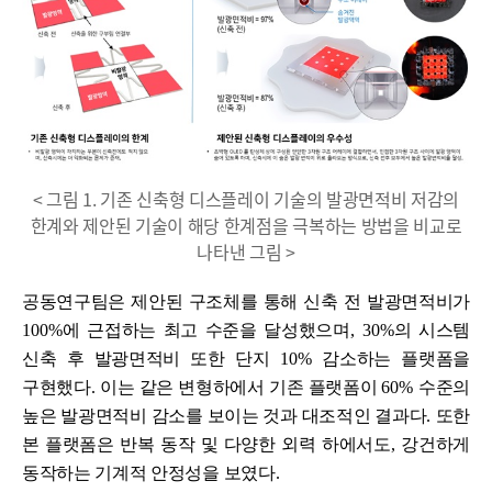
< 그림 1. 기존 신축형 디스플레이 기술의 발광면적비 저감의
한계와 제안된 기술이 해당 한계점을 극복하는 방법을 비교로
나타낸 그림 >
공동연구팀은 제안된 구조체를 통해 신축 전 발광면적비가
100%
에 근접하는 최고 수준을 달성했으며
, 30%
의 시스템
신축 후 발광면적비 또한 단지
10%
감소하는 플랫폼을
구현했다
.
이는 같은 변형하에서 기존 플랫폼이
60%
수준의
높은 발광면적비 감소를 보이는 것과 대조적인 결과다
.
또한
본 플랫폼은 반복 동작 및 다양한 외력 하에서도
,
강건하게
동작하는 기계적 안정성을 보였다
.