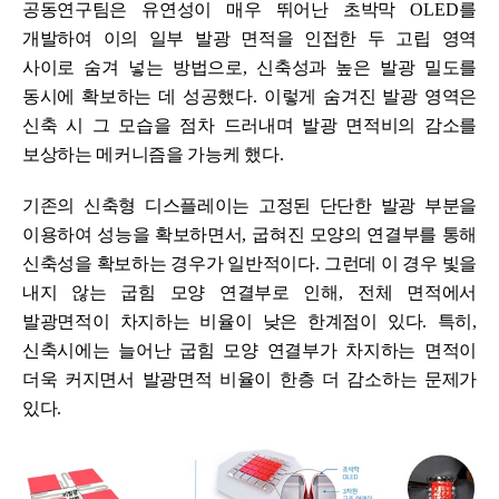
공동연구팀은 유연성이 매우 뛰어난 초박막
OLED
를
개발하여 이의 일부 발광 면적을 인접한 두 고립 영역
사이로 숨겨 넣는 방법으로
,
신축성과 높은 발광 밀도를
동시에 확보하는 데 성공했다
.
이렇게 숨겨진 발광 영역은
신축 시 그 모습을 점차 드러내며 발광 면적비의 감소를
보상하는 메커니즘을 가능케 했다
.
기존의 신축형 디스플레이는 고정된 단단한 발광 부분을
이용하여 성능을 확보하면서
,
굽혀진 모양의 연결부를 통해
신축성을 확보하는 경우가 일반적이다
.
그런데 이 경우 빛을
내지 않는 굽힘 모양 연결부로 인해
,
전체 면적
에서
발광면적이 차지하는 비율이 낮은 한계점이 있다
.
특히
,
신축시에는 늘어난 굽힘 모양 연결부가 차지하는 면적이
더욱 커지면서 발광면적 비율이 한층 더 감소하는 문제가
있다
.