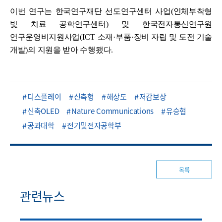
이번 연구는 한국연구재단 선도연구센터 사업
(
인체부착형
빛 치료 공학연구센터
)
및 한국전자통신연구원
연구운영비지원사업
(ICT
소재
·
부품
·
장비 자립 및 도전 기술
개발
)
의 지원을 받아 수행됐다
.
디스플레이
신축형
해상도
저감보상
신축OLED
Nature Communications
유승협
공과대학
전기및전자공학부
목록
관련뉴스