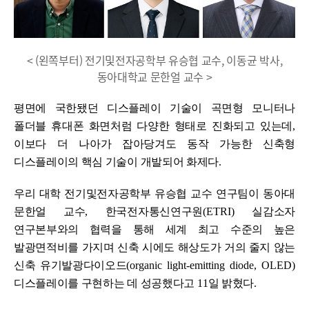
< (왼쪽부터) 전기및전자공학부 유승협 교수, 이동균 박사,
동아대학교 문한얼 교수 >
평면에 국한됐던 디스플레이 기술이 곡면형 모니터나
폴더블 휴대폰 화면처럼 다양한 형태로 진화되고 있는데
,
이보다 더 나아가 잡아당겨도 동작 가능한 신축형
디스플레이의 핵심 기술이 개발되어 화제다
.
우리 대학
전기및전자공학부 유승협 교수 연구팀이 동아대
문한얼 교수
,
한국전자통신연구원
(ETRI)
실감소자
연구본부와의 협력을 통해 세계 최고 수준의 높은
발광면적비를 가지며 신축 시에도 해상도가 거의 줄지 않는
신축 유기발광다이오드
(organic light-emitting diode, OLED)
디스플레이를 구현하는 데 성공했다고
11
일 밝혔다
.