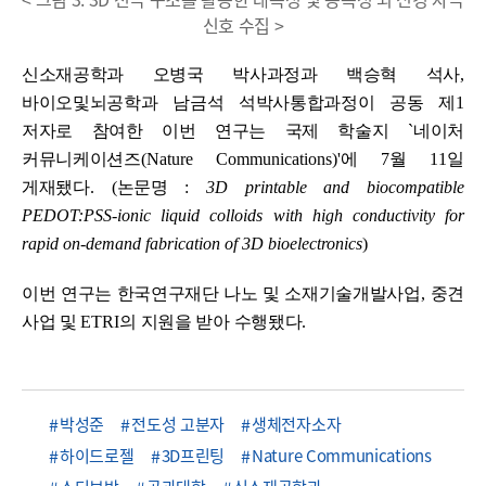
신호 수집 >
신소재공학과 오병국 박사과정과 백승혁 석사
,
바이오및뇌공학과 남금석 석박사통합과정이 공동 제
1
저자로 참여한 이번 연구는 국제 학술지
`
네이처
커뮤니케이션즈
(Nature Communications)'
에
7
월
11
일
게재됐다
.
(
논문명
:
3D printable and biocompatible
PEDOT:PSS-ionic liquid colloids with high conductivity for
rapid on-demand fabrication of 3D bioelectronics
)
이번 연구는 한국연구재단 나노 및 소재기술개발사업
,
중견
사업 및
ETRI
의 지원을 받아 수행됐다
.
박성준
전도성 고분자
생체전자소자
하이드로젤
3D프린팅
Nature Communications