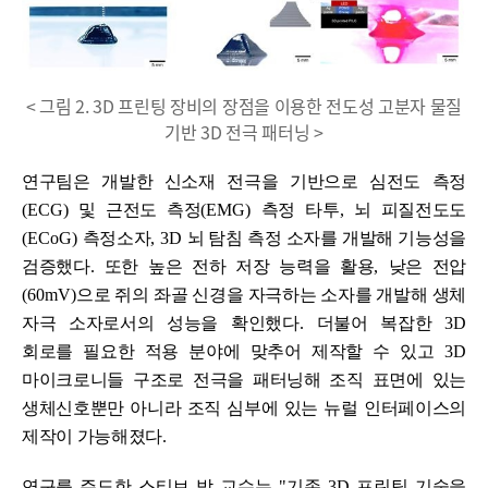
< 그림 2. 3D 프린팅 장비의 장점을 이용한 전도성 고분자 물질
기반 3D 전극 패터닝 >
연구팀은 개발한 신소재 전극을 기반으로 심전도 측정
(ECG)
및 근전도 측정
(EMG)
측정 타투
,
뇌 피질전도도
(ECoG)
측정소자
, 3D
뇌 탐침 측정 소자를 개발해 기능성을
검증했다
.
또한 높은 전하 저장 능력을 활용
,
낮은 전압
(60mV)
으로 쥐의 좌골 신경을 자극하는 소자를 개발해 생체
자극 소자로서의 성능을 확인했다
.
더불어 복잡한
3D
회로를 필요한 적용 분야에 맞추어 제작할 수 있고
3D
마이크로니들 구조로 전극을 패터닝해 조직 표면에 있는
생체신호뿐만 아니라 조직 심부에 있는 뉴럴 인터페이스의
제작이 가능해졌다
.
연구를 주도한
스티브 박 교수는
"
기존
3D
프린팅 기술을