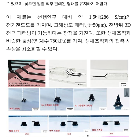
수 있으며
,
낮으면 압출 직후 인쇄된 형태를 유지하기 어렵다
.
이 재료는 선행연구 대비 약
1.5
배
(286 S/cm)
의
전기전도도를 가지며
,
고해상도 패터닝
(~50
μ
m),
전방위
3D
전극 패터닝이 가능하다는 장점을 가진다
.
또한 생체조직과
비슷한 물성
(
영 계수
750kPa)
를 가져
,
생체조직과의 접촉 시
손상을 최소화할 수 있다
.