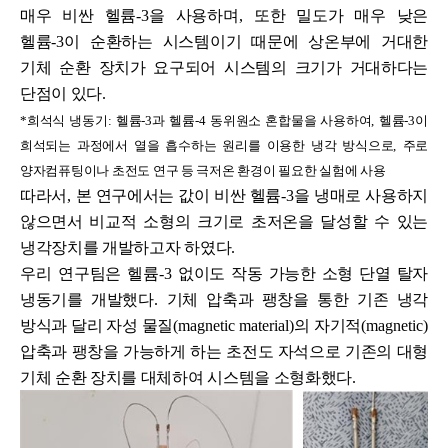
매우 비싼 헬륨
-3
을 사용하며
,
또한 밀도가 매우 낮은
헬륨
-3
이 순환하는 시스템이기 때문에 상온부에 거대한
기체 순환 장치가 요구되어 시스템의 크기가 거대하다는
단점이 있다
.
*
희석식 냉동기
:
헬륨
-3
과 헬륨
-4
동위원소 혼합물을 사용하여
,
헬륨
-3
이
희석되는 과정에서 열을 흡수하는 원리를 이용한 냉각 방식으로
,
주로
양자컴퓨팅이나 초전도 연구 등 극저온 환경이 필요한 실험에 사용
따라서
,
본 연구에서는 값이 비싼 헬륨
-3
을 냉매로 사용하지
않으면서 비교적 소형의 크기로 초저온을 달성할 수 있는
냉각장치를 개발하고자 하였다
.
우리
연구팀은 헬륨
-3
없이도 작동 가능한 소형 단열 탈자
냉동기를 개발했다
.
기체 압축과 팽창을 통한 기존 냉각
방식과 달리 자성 물질
(magnetic material)
의 자기적
(magnetic)
압축과 팽창을 가능하게 하는 초전도 자석으로 기존의 대형
기체 순환 장치를 대체하여 시스템을 소형화했다
.