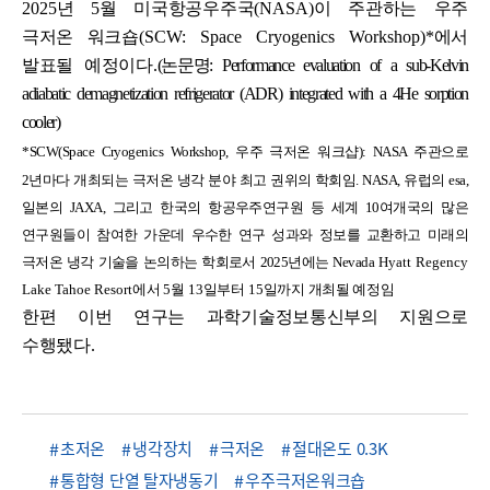
2025
년
5
월 미국항공우주국
(NASA)
이 주관하는 우주
극저온 워크숍
(SCW: Space Cryogenics Workshop)*
에서
발표될 예정이다
.
(
논문명
: Performance evaluation of a sub-Kelvin
adiabatic demagnetization refrigerator (ADR) integrated with a 4He sorption
cooler
)
*
SCW(Space Cryogenics Workshop,
우주 극저온 워크샵
): NASA
주관으로
2
년마다 개최되는 극저온 냉각 분야 최고 권위의 학회임
. NASA,
유럽의
esa,
일본의
JAXA,
그리고 한국의 항공우주연구원 등 세계
10
여개국의 많은
연구원들이 참여한 가운데 우수한 연구 성과와 정보를 교환하고 미래의
극저온 냉각 기술을 논의하는 학회로서
2025
년에는
Nevada
Hyatt Regency
Lake Tahoe Resort
에서
5
월
13
일부터
15
일까지 개최될 예정임
한편 이번 연구는 과학기술정보통신부의 지원으로
수행됐다
.
초저온
냉각장치
극저온
절대온도 0.3K
통합형 단열 탈자냉동기
우주극저온워크숍