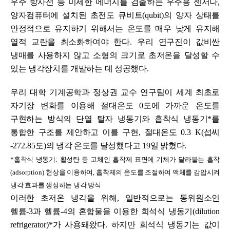
우주 방사선 등 미세한 에너지를 검출하는 우주용 센서나
,
양자컴퓨터에 설치된 초전도 큐비트
(qubit)
의 양자 상태를
안정적으로 유지하기 위해서는 온도를 매우 낮게 유지해
열적 교란을 최소화하여야 한다
. 우리
연구진이 값비싼
냉매를 사용하지 않고 소형의 크기로 초저온을 달성할 수
있는 냉각장치를 개발하는 데 성공했다
.
우리 대학 기계공학과 정상권 교수 연구팀이 세계 최초로
자기장 변화를 이용해 절대온도
0
도에 가까운 온도를
구현하는 방식의 단열 탈자 냉동기와 흡착식 냉동기
*
를
통합한 구조를 제안하고 이를 구현
,
절대온도
0.3 K(
섭씨
-272.85
도
)
의 냉각 온도를 달성했다고
19
일 밝혔다
.
*
훕착식 냉동기
:
활성탄 등 고체인 흡착제 표면에 기체가 달라붙는 흡착
(adsorption)
현상을 이용하여
,
흡착제의 온도를 조절하여 액체를 감압시켜
냉각 효과를 생성하는 냉각 방식
이러한 초저온 냉각을 위해
,
일반적으로는 동위원소인
헬륨
-3
과 헬륨
-4
의 혼합물을 이용한 희석식 냉동기
(dilution
refrigerator)*
가 사용돼왔다
.
하지만 희석식 냉동기는 값이