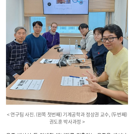
< 연구팀 사진. (왼쪽 첫번째) 기계공학과 정상권 교수, (두번째)
권도훈 박사과정 >