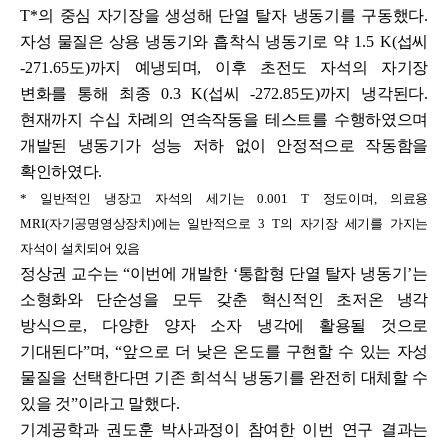
T*
의 중심 자기장을 생성해 단열 탈자 냉동기를 구동했다
.
자성 물질은 상용 냉동기와 흡착식 냉동기로 약
1.5 K(
섭씨
-271.65
도
)
까지 예냉되며
,
이후 초전도 자석의 자기장
변화를 통해 최종
0.3 K(
섭씨
-272.85
도
)
까지 냉각된다
.
현재까지 수십 차례의 연속작동을 테스트를 수행하였으며
개발된 냉동기가 성능 저하 없이 안정적으로 작동함을
확인하였다
.
*
일반적인 냉장고 자석의 세기는
0.001 T
정도이며
,
의료용
MRI(
자기공명영상장치
)
에는 일반적으로
3 T
의 자기장 세기를 가지는
자석이 설치되어 있음
정상권 교수는
“
이번에 개발한
‘
통합형 단열 탈자 냉동기
’
는
소형화와 단순성을 모두 갖춘 혁신적인 초저온 냉각
방식으로
,
다양한 양자 소자 냉각에 활용될 것으로
기대된다
”
며
, “
앞으로 더 낮은 온도를 구현할 수 있는 자성
물질을 선택한다면 기존 희석식 냉동기를 완전히 대체할 수
있을 것
”
이라고 말했다
.
기계공학과 권도훈 박사과정이 참여한 이번 연구 결과는