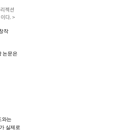
고 리젝션
이다. >
 창작
해당 논문은
도와는
자가 실제로