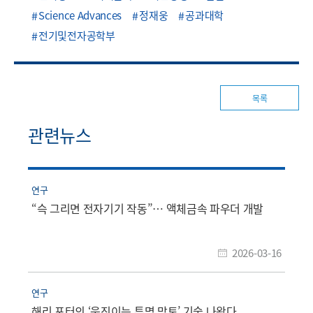
Science Advances
정재웅
공과대학
전기및전자공학부
목록
관련뉴스
연구
“슥 그리면 전자기기 작동”… 액체금속 파우더 개발
2026-03-16
연구
해리 포터의 ‘움직이는 투명 망토’ 기술 나왔다