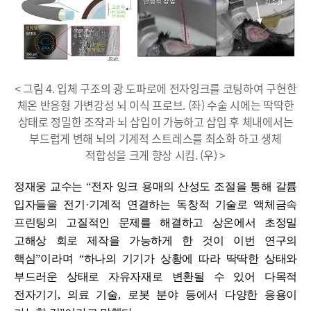
< 그림 4. 입체 구조의 광 도파로에 전자잉크를 코팅하여 구현한
체온 반응형 가변강성 뇌 이식 프로브. (좌) 수술 시에는 딱딱한
상태로 정밀한 조작과 뇌 삽입이 가능하고 삽입 후 체내에서는
부드럽게 변해 뇌의 기계적 스트레스를 최소화 하고 생체
적합성을 크게 향상 시킴. (우) >
정재웅 교수는
“
전자 잉크 용매의 산성도 조절을 통해 갈륨
입자들을 전기
·
기계적 연결하는 독창적 기술로 액체금속
프린팅의 고질적인 문제를 해결하고 상온에서 초정밀
고해상 회로 제작을 가능하게 한 것이 이번 연구의
핵심
”
이라며
“
하나의 기기가 상황에 따라 딱딱한 상태와
부드러운 상태로 자유자재로 변환될 수 있어 다목적
전자기기
,
의료 기술
,
로봇 분야 등에서 다양한 응용이