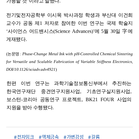
가능할 것
”
이라고 말했다
.
전기및전자공학부 이시목 박사과정 학생과 부산대 이건희
교수가 공동 제
1
저자로 참여한 이번 연구는 국제 학술지
‘
사이언스 어드밴시스
(Science Advances)’
에
5
월
30
일
字
에
게재됐다
.
(
논문명
:
Phase-
Change Metal Ink with pH-Controlled Chemical Sintering
for Versatile and Scalable Fabrication of Variable Stiffness Electronics,
DOI/10.1126/sciadv.adv4921
)
한편 이번 연구는 과학기술정보통신부에서 추진하는
한국연구재단 중견연구지원사업
,
기초연구실지원사업
,
보스턴
-
코리아 공동연구 프로젝트
, BK21 FOUR
사업의
지원을 받아 수행됐다
.
전자잉크
액체금속
가변강성
갈륨