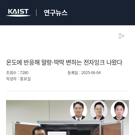
연구뉴스
온도에 반응해 말랑·딱딱 변하는 전자잉크 나왔다​
조회수
: 7280
등록일
: 2025-06-04
작성자
: 홍보실