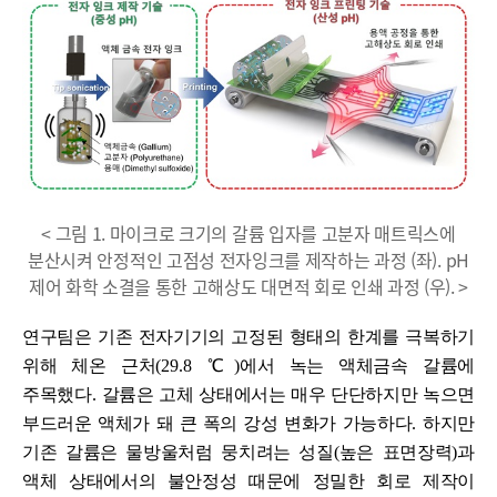
< 그림 1. 마이크로 크기의 갈륨 입자를 고분자 매트릭스에
분산시켜 안정적인 고점성 전자잉크를 제작하는 과정 (좌). pH
제어 화학 소결을 통한 고해상도 대면적 회로 인쇄 과정 (우). >
연구팀은 기존 전자기기의 고정된 형태의 한계를 극복하기
위해 체온 근처
(
29.8
℃
)
에서 녹는 액체금속 갈륨에
주목했다
.
갈륨은 고체 상태에서는 매우 단단하지만 녹으면
부드러운 액체가 돼 큰 폭의 강성 변화가 가능하다
.
하지만
기존 갈륨은 물방울처럼 뭉치려는 성질
(
높은 표면장력
)
과
액체 상태에서의 불안정성 때문에 정밀한 회로 제작이