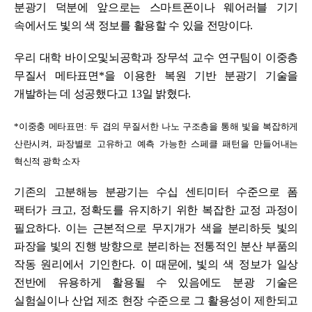
분광기 덕분에 앞으로는 스마트폰이나 웨어러블 기기
속에서도 빛의 색 정보를 활용할 수 있을 전망이다
.
우리 대학 바이오및뇌공학과 장무석 교수 연구팀이 이중층
무질서 메타표면
*
을 이용한 복원 기반 분광기 기술을
개발하는 데 성공했다고
13
일 밝혔다
.
*
이중충 메타표면
:
두 겹의 무질서한 나노 구조층을 통해 빛을 복잡하게
산란시켜
,
파장별로 고유하고 예측 가능한 스페클 패턴을 만들어내는
혁신적 광학 소자
기존의 고분해능 분광기는 수십 센티미터 수준으로 폼
팩터가 크고
,
정확도를 유지하기 위한 복잡한 교정 과정이
필요하다
.
이는 근본적으로 무지개가 색을 분리하듯 빛의
파장을 빛의 진행 방향으로 분리하는 전통적인 분산 부품의
작동 원리에서 기인한다
.
이 때문에
,
빛의 색 정보가 일상
전반에 유용하게 활용될 수 있음에도 분광 기술은
실험실이나 산업 제조 현장 수준으로 그 활용성이 제한되고