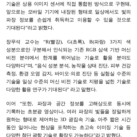
기술은 상용 이미지 센서에 직접 통합된 방식으로 구현돼
,
앞으로는 모바일 기기에 내장된 형태로 일상에서도 빛의
파장 정보를 손쉽게 취득하고 이용할 수 있을 것으로
기대된다
”
라고 밝혔다
.
장무석 교수는
“R(
빨강
), G(
초록
), B(
파랑
) 3
가지 색
성분으로만 구분해서 인식되는 기존
RGB
삼색 기반 머신
비전 분야에서 한계를 뛰어넘는 기술로 활용 분야도
다양하다
”
며
, “
음식 성분 분석
,
농작물 상태 진단
,
피부 건강
측정
,
환경 오염 감지
,
바이오
·
의료 진단 등 실험실 수준의
기술을 일상 수준의 머신 비전 기술로 지평을 넓힌 기술로
다양한 활용 연구가 기대된다
”
라고 말했다
.
이어
“
또한
,
파장과 공간 정보를 고해상도로 동시에
기록하는 초분광 영상이나
,
여러 파장의 빛들을 정밀하게
원하는 형태로 제어하는
3D
광집속 기술
,
아주 짧은 시간
동안 일어나는 현상을 포착하는 초고속 이미징 기술 등
다양한 첨단 광학 기술로 확장도 가능하다
”
라고 밝혔다
.