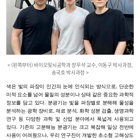
< (왼쪽부터) 바이오및뇌공학과 장무석 교수, 이동구 박사과정,
송국호 박사과정 >
색은 빛의 파장이 인간의 눈에 인식되는 방식으로
,
단순한
미적 요소를 넘어 물질의 성분이나 상태 같은 중요한 과학적
정보를 담고 있다
.
분광기는 빛을 파장별로 분해해 물성을
분석하는 광학 장비로
,
재료 분석
,
화학 성분 검출
,
생명과학
연구 등 다양한 과학 및 산업 분야에서 폭넓게 사용되고
있다
.
기존의 고분해능 분광기는 크고 복잡해 일상 전반에
사용이 어려웠으나
, 우리
연구진이 개발한 초소형 고해상도