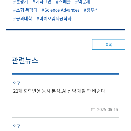
분광기
메타표면
스페클
역문제
소형 폼팩터
Science Advances
장무석
공과대학
바이오및뇌공학과
목록
관련뉴스
연구
21개 화학반응 동시 분석..AI 신약 개발 판 바꾼다
2025-06-16
연구