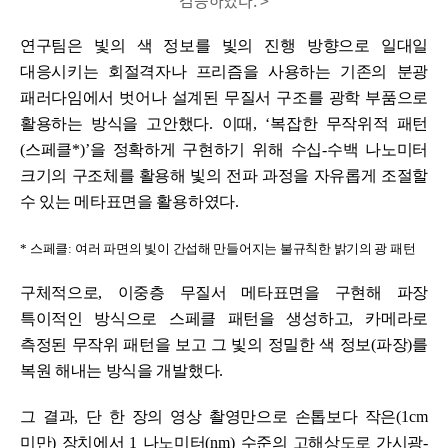
연구팀은 빛의 색 정보를 빛의 진행 방향으로 일대일
대응시키는 회절격자나 프리즘을 사용하는 기존의 분광
패러다임에서 벗어나 설계된 무질서 구조를 광학 부품으로
활용하는 방식을 고안했다
.
이때
, ‘
복잡한 무작위적 패턴
(
스페클
*)’
을 정확하게 구현하기 위해 수십
-
수백 나노미터
크기의 구조체를 활용해 빛의 전파 과정을 자유롭게 조절할
수 있는 메타표면을 활용하였다
.
*
스페클
:
여러 파면의 빛이 간섭해 만들어지는 불규칙한 밝기의 광 패턴
구체적으로
,
이중층 무질서 메타표면을 구현해 파장
특이적인 방식으로 스페클 패턴을 생성하고
,
카메라로
측정된 무작위 패턴을 보고 그 빛의 정밀한 색 정보
(
파장
)
를
복원 해내는 방식을 개발했다
.
그 결과
,
단 한 장의 영상 촬영만으로 손톱보다 작은
(1cm
미만
)
장치에서
1
나노미터
(nm)
수준의 고해상도로 가시광
-