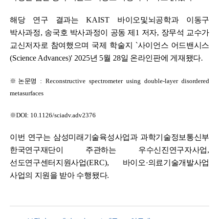
해당 연구 결과는
KAIST
바이오및뇌공학과 이동구
박사과정
,
송국호 박사과정이 공동 제
1
저자
,
장무석 교수가
교신저자로 참여했으며 국제 학술지
`
사이언스 어드밴시스
(Science Advances)' 2025
년
5
월
28
일 온라인판에 게재됐다
.
※
논문명
: Reconstructive spectrometer using double-layer disordered
metasurfaces
※
DOI:
10.1126/sciadv.adv2376
이번 연구는 삼성미래기술육성사업과 과학기술정보통신부
한국연구재단이 주관하는 우수신진연구자사업
,
선도연구센터지원사업
(ERC),
바이오
·
의료기술개발사업
사업의 지원을 받아 수행됐다
.