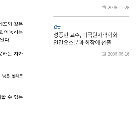
논문대상 공모전'에서 수상​
2008-11-28
세포와 같은
인물
로 이동하는
성풍현 교수, 미국원자력학회
대된다
.
인간요소분과 회장에 선출
2006-06-16
용하는 자가
 낮은 형태로
할 수 있는