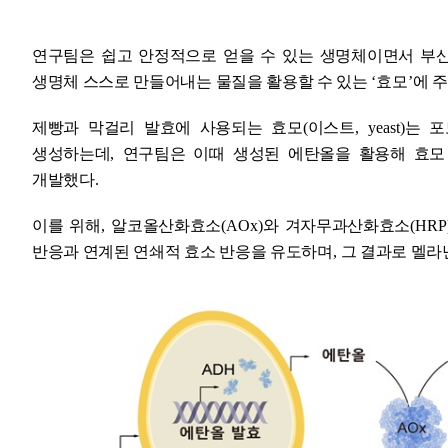
연구팀은 쉽고 안정적으로 얻을 수 있는 생명체이면서 부
생명체 스스로 만들어내는 물질을 활용할 수 있는
‘
효모
’
에 
제빵과 막걸리 발효에 사용되는 효모
(
이스트
, yeast)
는 포
생성하는데
,
연구팀은 이때 생성된 에탄올을 활용해 효모
개발했다
.
이를 위해
,
알코올산화효소
(AOx)
와 겨자무과산화효소
(HRP
반응과 연계된 연쇄적 효소 반응을 유도하며
,
그 결과로 멜라