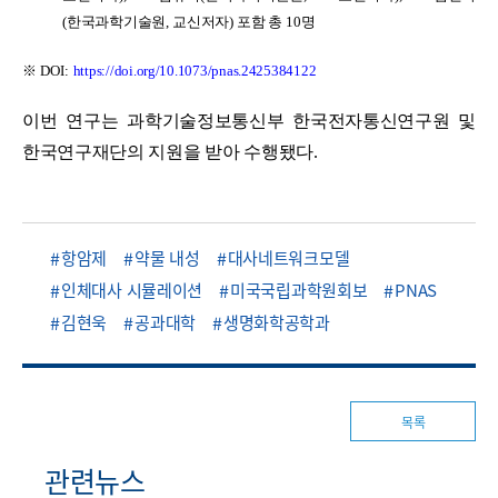
(
한국과학기술원
,
교신저자
)
포함 총
10
명
※
DOI:
https://doi.org/10.1073/pnas.2425384122
이번 연구는
과학기술정보통신부 한국전자통신연구원 및
한국연구재단의 지원을 받아 수행됐다.
항암제
약물 내성
대사네트워크모델
인체대사 시뮬레이션
미국국립과학원회보
PNAS
김현욱
공과대학
생명화학공학과
목록
관련뉴스