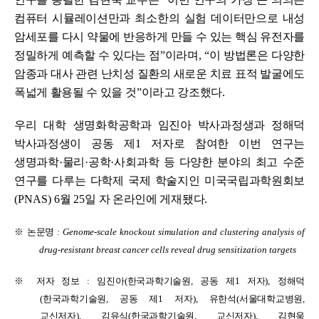
컴퓨터 시뮬레이션만과 최소한의 실험 데이터만으로 내성
암세포를 다시 약물에 반응하게 만들 수 있는 핵심 유전자를
정밀하게 예측할 수 있다는 점
”
이라며
, “
이 방법론은 다양한
암종과 대사 관련 난치성 질환의 새로운 치료 표적 발굴에도
폭넓게 활용될 수 있을 것
”
이라고 강조했다
.
우리 대학
생명화학공학과 임진아 박사과정생과 정해덕
박사과정생이 공동 제
1
저자로 참여한 이번 연구는
생명과학
·
물리
·
공학
·
사회과학 등 다양한 분야의 최고 수준
연구를 다루는 다학제
국제 학술지인 미국국립과학원회보
(
PNAS
) 6
월
25
일 자 온라인에 게재됐다
.
※
논문명
:
Genome-scale knockout simulation and clustering analysis of
drug-resistant breast cancer cells reveal drug sensitization targets
※
저자 정보
:
임진아
(
한국과학기술원
,
공동 제
1
저자
),
정해덕
(
한국과학기술원
,
공동 제
1
저자
),
유한석
(
서울대학교병원
,
교신저자
),
김유식
(
한국과학기술원
,
교신저자
),
김현욱