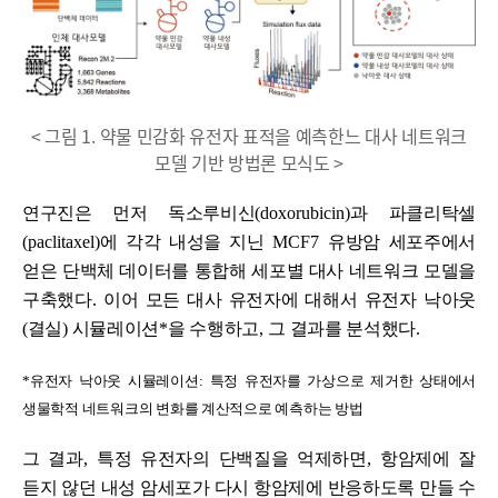
< 그림 1. 약물 민감화 유전자 표적을 예측한느 대사 네트워크
모델 기반 방법론 모식도 >
연구진은 먼저 독소루비신
(doxorubicin)
과 파클리탁셀
(paclitaxel)
에 각각 내성을 지닌
MCF7
유방암 세포주에서
얻은 단백체 데이터를 통합해 세포별 대사 네트워크 모델을
구축했다
.
이어 모든 대사 유전자에 대해서 유전자
낙아웃
(
결실
)
시뮬레이션
*
을 수행하고
,
그 결과를 분석했다
.
*
유전자 낙아웃 시뮬레이션
:
특정 유전자를 가상으로 제거한 상태에서
생물학적 네트워크의 변화를 계산적으로 예측하는 방법
그 결과
,
특정 유전자의 단백질을 억제하면
,
항암제에 잘
듣지 않던 내성 암세포가 다시 항암제에 반응하도록 만들 수