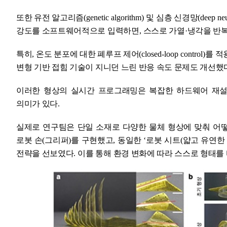
또한 유전 알고리즘
(genetic algorithm)
및 심층 신경망
(deep ne
강도를 소프트웨어적으로 입력하면
,
스스로 가열
·
냉각을 반
특히
,
온도 분포에 대한 폐루프 제어
(closed-loop control)
를 적
변형 기반 접힘 기술이 지니던 느린 반응 속도 문제도 개선했
이러한 형상의 실시간 프로그래밍은 복잡한 하드웨어 재설
의미가 있다
.
실제로 연구팀은 단일 소재로 다양한 물체 형상에 맞춰 어
로봇 손
(
그리퍼
)
를 구현했고
,
동일한
‘
로봇 시트
(
얇고 유연한
전략을 선보였다
.
이를 통해 환경 변화에 따라 스스로 형태를