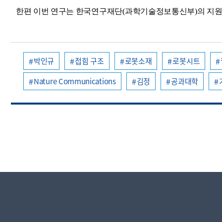
한편 이번 연구는 한국연구재단
(
과학기술정보통신부
)
의 지
박인규
접힘 구조
로봇소재
로봇시트
Nature Communications
김정
공과대학