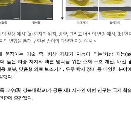
 활용 예시; (a) 힌지의 위치, 방향, 그리고 너비의 변경 예시, (b) 
 힌지의 변형을 통해 구현된 종이의 다양한 이동 예시 >
게 움직이는 기술 즉
,
형상 자체가 지능이 되는
‘
형상 지능
(m
 더 높은 하중 지지와 빠른 냉각을 위한 소재
·
구조 개선
,
배선 
대응 로봇
,
맞춤형 의료 보조기기
,
우주 탐사 장비 등 다양한 분야
 말했다
.
록 교수
(現
경북대학교
)
가 공동 제
1
저자인 이번 연구는
국제 학
인판에 출판됐다
.