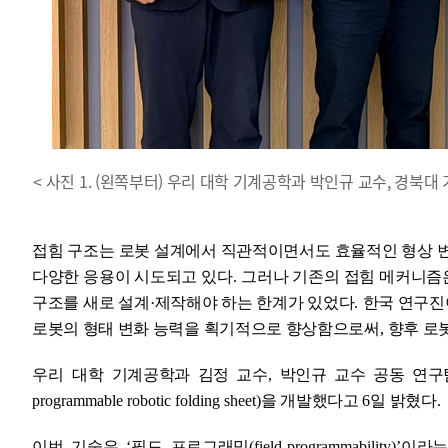
< 사진 1. (왼쪽부터) 우리 대학 기계공학과 박인규 교수, 경북
접힘 구조는 로봇 설계에서 직관적이면서도 효율적인 형상 
다양한 응용이 시도되고 있다
.
그러나 기존의 접힘 메커니즘
구조를 새로 설계
·
제작해야 하는 한계가 있었다
.
한국 연구진
로봇의 형태 변화 능력을 획기적으로 향상함으로써
,
향후 로
우리 대학
기계공학과 김정 교수
,
박인규 교수 공동 연구
programmable robotic folding sheet)
을 개발했다고
6
일 밝혔다
.
이번
기술은
‘
필드 프로그래밍
(
f
ield-programmability)’
이라는