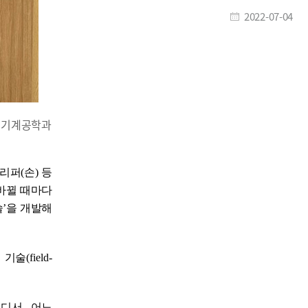
2022-07-04
학 기계공학과
그리퍼
(
손
)
등
바뀔 때마다
술
’
을 개발해
 기술
(f
ield-
어디서
,
어느