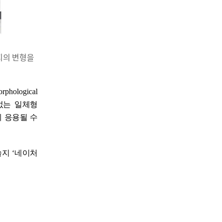
힌지의 변형을
orphological
없는 일체형
에 응용될 수
술지
‘
네이처