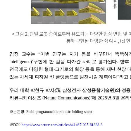
< 그림 2. 단일 로봇 종이로부터 유도되는 다양한 형상 변형 및 이의
통해 구현된 다양한 쥠 예시, (c)
김정 교수는
“
이번 연구는 자기 몸을 바꾸면서 똑똑하
intelligence)’
구현에 한 걸음 다가간 사례로 평가된다
.
향후
전극에도 다양한 형태
·
크기로의 확장 등을 통해
재난 현장 
있는
차세대 피지컬
AI
플랫폼으로 발전시킬 계획이다
”
라고
우리 대학 박현규 박사
(現
삼성전자 삼성종합기술원
)
와 정용
커뮤니케이션즈
(Nature Communications)’
에
2025
년
8
월 온라
※
논문명
:
Field-programmable robotic folding sheet
※
DOI:
https://www.nature.com/articles/s41467-025-61838-3