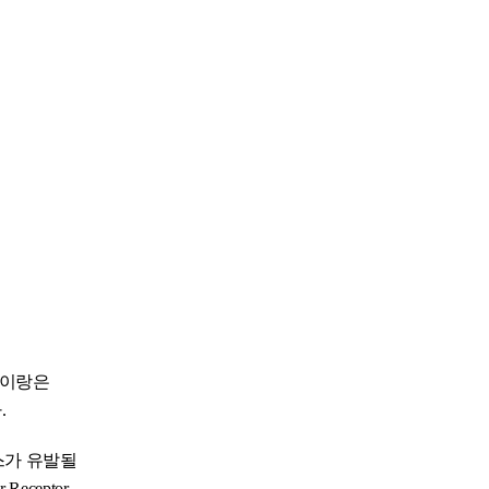
치아이랑은
.
스가 유발될
eceptor