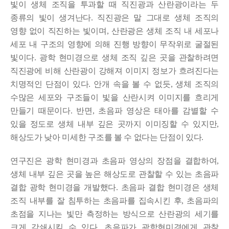
빛이 생체 조직을 투과할 때 직진광과 산란광이라는 두
종류의 빛이 생겨난다. 직진광은 말 그대로 생체 조직의
영향 없이 직진하는 빛이며, 산란광은 생체 조직 내 세포나
세포 내 구조의 영향에 의해 진행 방향이 무작위로 굴절된
빛이다. 광학 현미경으로 생체 조직 깊은 곳을 관찰하려면
직진광에 비해 산란광이 강해져 이미지 정보가 흐려진다는
치명적인 단점이 있다. 안개 속을 볼 수 없듯, 생체 조직의
수많은 세포와 구조들이 빛을 산란시켜 이미지를 흐리게
만들기 때문이다. 반면, 초음파 영상은 태아를 감별할 수
있을 정도로 생체 내부 깊은 곳까지 이미징할 수 있지만,
해상도가 낮아 미세한 구조를 볼 수 없다는 단점이 있다.
연구진은 광학 현미경과 초음파 영상의 장점을 결합하여,
생체 내부 깊은 곳을 높은 해상도로 관찰할 수 있는 초음파
결합 광학 현미경을 개발했다. 초음파 결합 현미경은 생체
조직 내부를 잘 침투하는 초음파를 집속시킨 후, 초음파의
초점을 지나는 빛만 측정하는 방식으로 산란광의 세기를
크게 감쇄시킬 수 있다. 초음파가 광학현미경에게 관찰