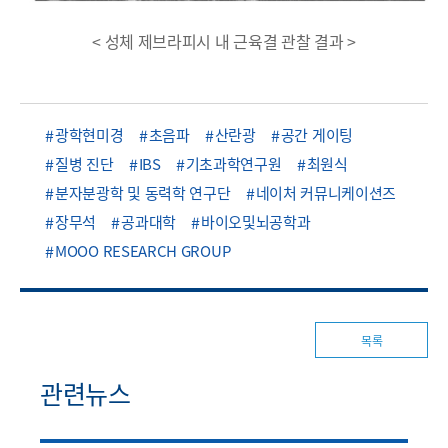
< 성체 제브라피시 내 근육결 관찰 결과 >
광학현미경
초음파
산란광
공간 게이팅
질병 진단
IBS
기초과학연구원
최원식
분자분광학 및 동력학 연구단
네이처 커뮤니케이션즈
장무석
공과대학
바이오및뇌공학과
MOOO RESEARCH GROUP
목록
관련뉴스