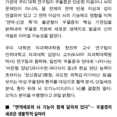
가운데 우리 대학 연구팀이 우울증은 단순한 마음이나 뇌의
문제만이 아니라, 몸 전체의 면역 반응 이상과 깊이
연결되어 있고 그 면역 이상이 뇌의 기능에도 영향을 미쳐
‘면역-신경 축’의 불균형이 우울증의 핵심 기전임을
밝혀내며 우울증 치료에 새로운 생체지표 발굴과 신약
개발로 이어질 가능성을 열었다.
우리 대학은 의과학대학원 한진주 교수 연구팀이
인하대학교 의과대학 김양식 교수(KAIST 의과학대학원
박사) 연구팀과 협력해, 일반적 우울증과 반대로 나타나는
‘비전형 양상’(과다수면·과다식이 등)과 현실 판단 능력이
흐려지는 ‘정신증상’(환청, 과도한 죄책감·자기비난 등)을
보이는 여성 우울장애 환자를 대상으로 혈액 분석, 단일세포
분석, 환자 유래 뇌 오가노이드(미니 뇌)를 결합한 멀티-
오믹스 분석을 수행했다고 20일 밝혔다.
■ “면역세포와 뇌 기능이 함께 달라져 있다”… 우울증의
새로운 생물학적 실마리