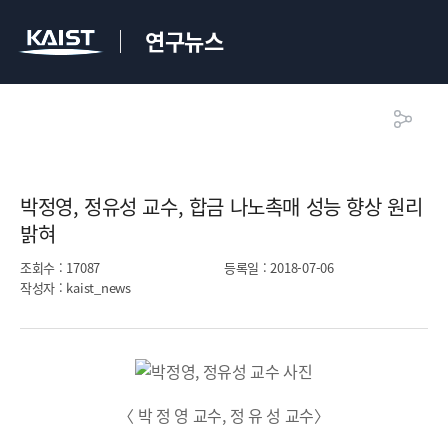
연구뉴스
박정영, 정유성 교수, 합금 나노촉매 성능 향상 원리
밝혀​
조회수
: 17087
등록일
: 2018-07-06
작성자
: kaist_news
〈 박 정 영 교수, 정 유 성 교수〉