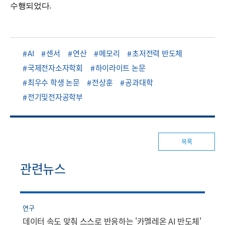
수행되었다.
AI
센서
연산
메모리
초저전력 반도체
국제전자소자학회
하이라이트 논문
최우수 학생 논문
전상훈
공과대학
전기및전자공학부
목록
관련뉴스
연구
데이터 속도 맞춰 스스로 반응하는 '카멜레온 AI 반도체'