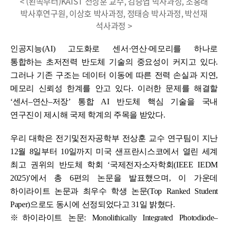
< (왼쪽부터)KAIST 전상훈 교수, 김승엽 박사과정, 조홍래
박사후연구원, 이상호 박사과정, 정태승 박사과정, 박선재
석사과정 >
인공지능(AI) 고도화로 센서·연산·메모리를 하나로
통합하는 초저전력 반도체 기술의 중요성이 커지고 있다.
그러나 기존 구조는 데이터 이동에 따른 전력 손실과 지연,
메모리 신뢰성 한계를 안고 있다. 이러한 문제를 해결할
‘센서–연산–저장’ 통합 AI 반도체 핵심 기술을 국내
연구진이 제시해 국제 학계의 주목을 받았다.
우리 대학은 전기및전자공학부 전상훈 교수 연구팀이 지난
12월 8일부터 10일까지 미국 샌프란시스코에서 열린 세계
최고 권위의 반도체 학회 ‘국제전자소자학회(IEEE IEDM
2025)’에서 총 6편의 논문을 발표했으며, 이 가운데
하이라이트 논문과 최우수 학생 논문(Top Ranked Student
Paper)으로도 동시에 선정되었다고 31일 밝혔다.
※하이라이트 논문: Monolithically Integrated Photodiode–