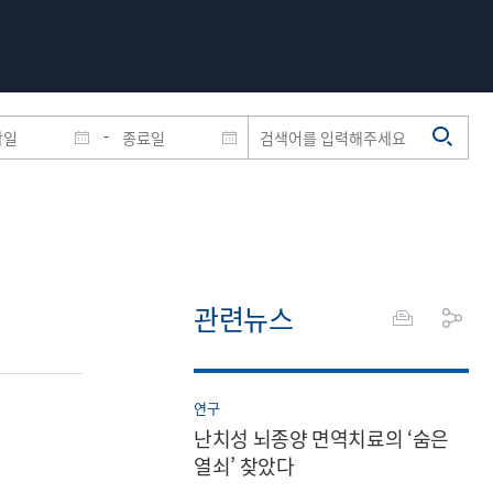
-
관련뉴스
연구
난치성 뇌종양 면역치료의 ‘숨은
열쇠’ 찾았다