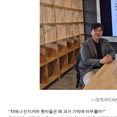
< (왼쪽부터)K
“치매나 인지저하 환자들은 왜 과거 기억에 머무를까?”