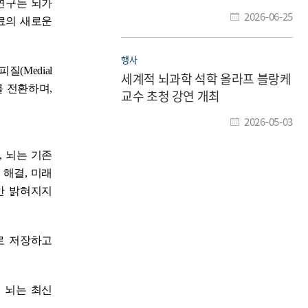
연구는 뇌가
나서
2026-06-25
료의 새로운
행사
(Medial
세계적 뇌과학 석학 올라프 블랑케
를 전환하며,
교수 초청 강연 개최
2026-05-03
 뇌는 기존
해결, 미래
안 밝혀지지
로 저장하고
 뇌는 최신