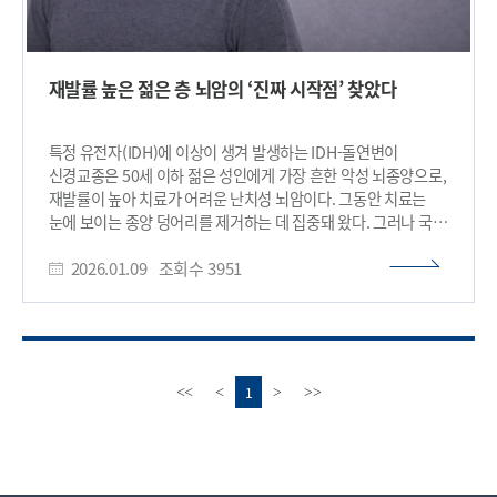
재발률 높은 젊은 층 뇌암의 ‘진짜 시작점’ 찾았다
특정 유전자(IDH)에 이상이 생겨 발생하는 IDH-돌연변이
신경교종은 50세 이하 젊은 성인에게 가장 흔한 악성 뇌종양으로,
재발률이 높아 치료가 어려운 난치성 뇌암이다. 그동안 치료는
눈에 보이는 종양 덩어리를 제거하는 데 집중돼 왔다. 그러나 국내
연구진이 이 종양이 덩어리가 보이기 훨씬 이전부터 정상 뇌 속
2026.01.09
조회수
3951
세포에서 이미 시작되고 있었다는 사실을 세계 최초로 밝혀내며,
조기 진단과 재발 억제 치료의 새로운 길을 열었다. 우리 대학은
의과학대학원 이정호 교수와 연세대학교(총장 윤동섭)
세브란스병원 신경외과 강석구 교수 공동연구팀이 IDH-돌연변이
신경교종이 정상 뇌조직에 존재하는 교세포전구세포(Glial
Progenitor Cell, GPC)에서 기원한다는 사실을 세계 최초로
이
다
1
<<
<
>
>>
규명했다고 9일 밝혔다. * 교세포전구세포(GPC): 정상 뇌에도
전
음
존재하는 세포로, 유전자 변이가 생기면 악성 뇌종양의 출발점이
페
페
될 수 있는 세포 연구팀은 광범위 절제 수술을 통해 확보한 종양
이
이
조직과 종양 주변의 정상 대뇌피질을 정밀 분석한 결과,
지
지