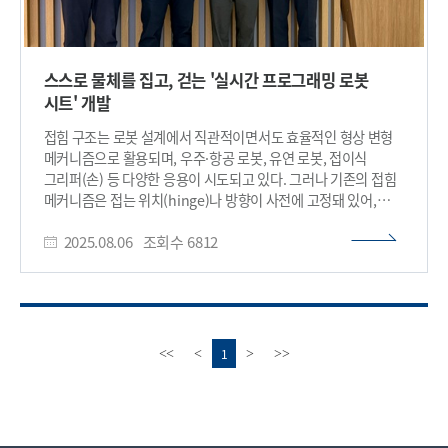
스스로 물체를 집고, 걷는 '실시간 프로그래밍 로봇
시트' 개발
접힘 구조는 로봇 설계에서 직관적이면서도 효율적인 형상 변형
메커니즘으로 활용되며, 우주·항공 로봇, 유연 로봇, 접이식
그리퍼(손) 등 다양한 응용이 시도되고 있다. 그러나 기존의 접힘
메커니즘은 접는 위치(hinge)나 방향이 사전에 고정돼 있어,
환경과 작업이 바뀔 때마다 구조를 새로 설계·제작해야 하는
2025.08.06
조회수
6812
한계가 있었다. 한국 연구진이 실시간으로 현장에 따라
프로그래밍하는‘접이식 로봇 시트 기술’을 개발해 로봇의 형태
변화 능력을 획기적으로 향상함으로써, 향후 로봇 공학 분야에
새로운 가능성을 열어줄 것으로 기대된다. 우리 대학 기계공학과
김정 교수, 박인규 교수 공동 연구팀이 형상을 실시간으로
프로그래밍할 수 있는 로봇 시트 원천 기술(field-
이
다
1
<<
<
>
>>
programmable robotic folding sheet)을 개발했다고 6일
전
음
밝혔다. 이번 기술은 ‘필드 프로그래밍(field-
페
페
programmability)’이라는 개념을 접이식 구조에 성공적으로
이
이
도입한 사례로, ‘접힘을 어디서, 어느 방향으로, 얼마나 크게
지
지