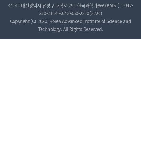
34141 대전광역시 유성구 대학로 291 한국과학기술원(KAIST)
T.042-
350-2114
F.042-350-2210(2220)
Copyright (C) 2020, Korea Advanced Institute of Science and
Technology, All Rights Reserved.