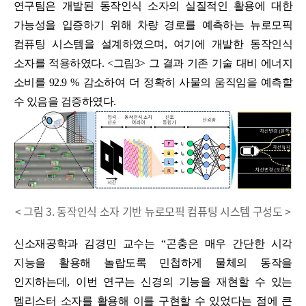
연구팀은 개발된 동작인식 소자의 실질적인 활용에 대한
가능성을 입증하기 위해 차량 경로를 예측하는 뉴로모픽
컴퓨팅 시스템을 설계하였으며
,
여기에 개발한 동작인식
소자를 적용하였다
. <
그림
3>
그 결과 기존 기술 대비 에너지
소비를
92.9 %
감소하여 더 정확히 사물의 움직임을 예측할
수 있음을 검증하였다
.
< 그림 3. 동작인식 소자 기반 뉴로모픽 컴퓨팅 시스템 구성도 >
신소재공학과 김경민 교수는
“
곤충은 매우 간단한 시각
지능을 활용해 놀랍도록 민첩하게 물체의 동작을
인지하는데
,
이번 연구는 신경의 기능을 재현할 수 있는
멤리스터 소자를 활용해 이를 구현할 수 있었다는 점에 큰