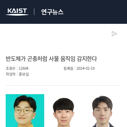
연구뉴스
반도체가 곤충처럼 사물 움직임 감지한다​
조회수
: 12604
등록일
: 2024-02-19
작성자
: 홍보실