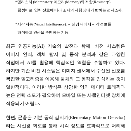
*
멤리스터
(Memristor):
메모리
(Memory)
와 저항
(Resistor)
의
합성어로
,
입력 신호에 따라 소자의 저항 상태가 변하는 전자소자
.
*
시각 지능
(Visual Intelligence):
시신경 내에서 시각 정보를
해석하고 연산을 수행하는 기능
.
최근 인공지능
(AI)
기술의 발전과 함께
,
비전 시스템은
이미지 인식
,
객체 탐지 및 동작 분석과 같은 다양한
작업에서
AI
를 활용해 핵심적인 역할을 수행하고 있다
.
하지만 기존 비전 시스템은 이미지 센서에서 수신된 신호를
복잡한 알고리즘을 이용해 물체와 그 동작을 인식하는 것이
일반적이다
.
이러한 방식은 상당한 양의 데이터 트래픽과
높은 전력 소모가 필요하여 모바일 또는 사물인터넷 장치에
적용되기 어렵다
.
한편
,
곤충은 기본 동작 감지기
(Elementary Motion Detector)
라는 시신경 회로를 통해 시각 정보를 효과적으로 처리해