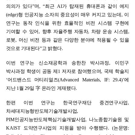
의의가 있다
”
며
, “
최근
AI
가 탑재된 휴대폰과 같이 에지
(edge)
형 인공지능 소자의 중요성이 매우 커지고 있는데
,
이
연구는 동작 인식을 위한 효율적인 비전 시스템 구현에
기여할 수 있어
,
향후 자율주행 자동차
,
차량 운송 시스템
,
로봇
,
머신 비전 등과 같은 다양한 분야에 적용될 수 있을
것으로 기대된다
”
고 밝혔다
.
이번 연구는
신소재공학과 송한찬 박사과정
,
이민구
박사과정 학생이 공동 제
1
저자로 참여했으며
,
국제 학술지
‘
어드밴스드 머티리얼즈
(Advanced Materials, IF: 29.4)’
에
지난
1
월
29
일
字
온라인 게재됐다
.
한편 이번 연구는 한국연구재단 중견연구사업
,
차세대지능형반도체기술개발사업
,
PIM
인공지능반도체핵심기술개발사업
,
나노종합기술원 및
KAIST
도약연구사업의 지원을 받아 수행됐다
. (
논문명
: