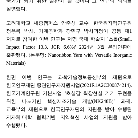
국가가 되기 위한 발판이 될 것이다
ˮ
고 연구의 의의를
설명했다
.
고려대학교 세종캠퍼스 안준성 교수
,
한국원자력연구원
정용록 박사
,
기계공학과 강민구 박사과정이 공동 제
1
저자로 참여한 이번 연구는 저명 국제 학술지
`
스몰
(Small,
Impact Factor 13.3, JCR 6.6%)' 2024
년
3
월 온라인판에
출판됐다
. (
논문명
: Nanoribbon Yarn with Versatile Inorganic
Materials)
한편 이번 연구는 과학기술정보통신부의 재원으로
한국연구재단 중견연구자지원사업
(2021R1A2C300874214),
한국기계연구원 기본사업
‘
초실감 확장현실 기기 구현을
위한 나노기반 핵심제조기술 개발
(NK248B)’
과제
,
교육부의 재원으로 한국연구재단의 지원을 받아 수행된
지자체
-
대학 협력기반 지역혁신 사업의 지원을 받아
수행됐다
.