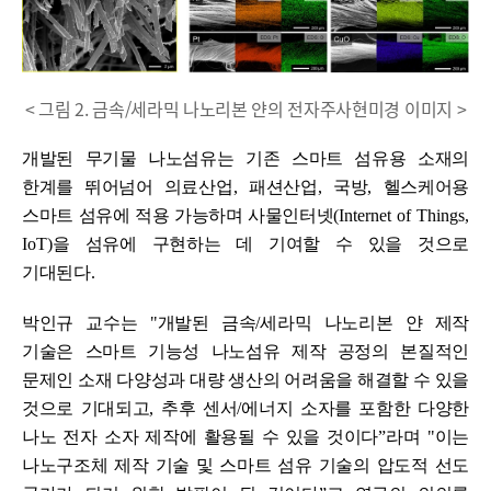
< 그림 2. 금속/세라믹 나노리본 얀의 전자주사현미경 이미지 >
개발된 무기물 나노섬유는 기존 스마트 섬유용 소재의
한계를 뛰어넘어 의료산업
,
패션산업
,
국방
,
헬스케어용
스마트 섬유에 적용 가능하며 사물인터넷
(Internet of Things,
IoT)
을 섬유에 구현하는 데 기여할 수 있을 것으로
기대된다
.
박인규 교수는
"
개발된 금속
/
세라믹 나노리본 얀 제작
기술은 스마트 기능성 나노섬유 제작 공정의 본질적인
문제인 소재 다양성과 대량 생산의 어려움을 해결할 수 있을
것으로 기대되고
,
추후 센서
/
에너지 소자를 포함한 다양한
나노 전자 소자 제작에 활용될 수 있을 것이다
ˮ
라며
"
이는
나노구조체 제작 기술 및 스마트 섬유 기술의 압도적 선도