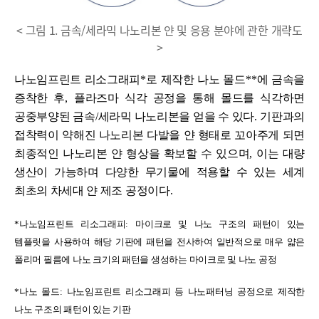
< 그림 1. 금속/세라믹 나노리본 얀 및 응용 분야에 관한 개략도
>
나노임프린트 리소그래피
*
로 제작한 나노 몰드
**
에 금속을
증착한 후
,
플라즈마 식각 공정을 통해 몰드를 식각하면
공중부양된 금속
/
세라믹 나노리본을 얻을 수 있다
.
기판과의
접착력이 약해진 나노리본 다발을 얀 형태로 꼬아주게 되면
최종적인 나노리본 얀 형상을 확보할 수 있으며
,
이는 대량
생산이 가능하며 다양한 무기물에 적용할 수 있는 세계
최초의 차세대 얀 제조 공정이다
.
*
나노임프린트 리소그래피
:
마이크로 및 나노 구조의 패턴이 있는
템플릿을 사용하여 해당 기판에 패턴을 전사하여 일반적으로 매우 얇은
폴리머 필름에 나노 크기의 패턴을 생성하는 마이크로 및 나노 공정
*
나노 몰드
:
나노임프린트 리소그래피 등 나노패터닝 공정으로 제작한
나노 구조의 패턴이 있는 기판