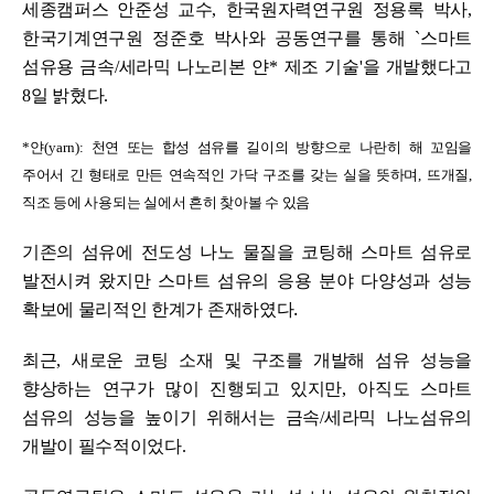
세종캠퍼스 안준성 교수
,
한국원자력연구원 정용록 박사
,
한국기계연구원 정준호 박사와 공동연구를 통해
`
스마트
섬유용 금속
/
세라믹 나노리본 얀
*
제조 기술
'
을 개발했다고
8
일 밝혔다
.
*
얀
(yarn):
천연 또는 합성 섬유를 길이의 방향으로 나란히 해 꼬임을
주어서 긴 형태로 만든 연속적인 가닥 구조를 갖는 실을 뜻하며
,
뜨개질
,
직조 등에 사용되는 실에서 흔히 찾아볼 수 있음
기존의 섬유에 전도성 나노 물질을 코팅해 스마트 섬유로
발전시켜 왔지만 스마트 섬유의 응용 분야 다양성과 성능
.
확보에 물리적인 한계가 존재하였다
최근
,
새로운 코팅 소재 및 구조를 개발해 섬유 성능을
향상하는 연구가 많이 진행되고 있지만
,
아직도 스마트
섬유의 성능을 높이기 위해서는 금속
/
세라믹 나노섬유의
개발이 필수적이었다
.