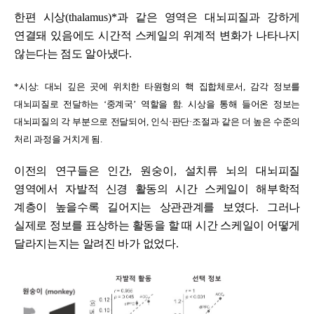
한편 시상
(thalamus)*
과 같은 영역은 대뇌피질과 강하게
연결돼 있음에도 시간적 스케일의 위계적 변화가 나타나지
않는다는 점도 알아냈다
.
*
시상
:
대뇌 깊은 곳에 위치한 타원형의 핵 집합체로서
,
감각 정보를
대뇌피질로 전달하는
‘
중계국
’
역할을 함
.
시상을 통해 들어온 정보는
대뇌피질의 각 부분으로 전달되어
,
인식
·
판단
·
조절과 같은 더 높은 수준의
처리 과정을 거치게 됨
.
이전의 연구들은 인간
,
원숭이
,
설치류 뇌의 대뇌피질
영역에서 자발적 신경 활동의 시간 스케일이 해부학적
계층이 높을수록 길어지는 상관관계를 보였다
.
그러나
실제로 정보를 표상하는 활동을 할 때 시간 스케일이 어떻게
달라지는지는 알려진 바가 없었다
.