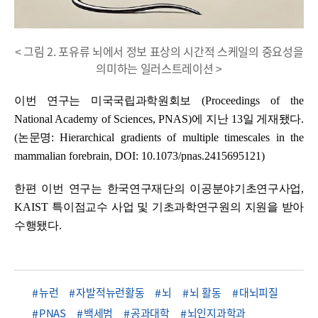
< 그림 2. 포유류 뇌에서 정보 표상의 시간적 스케일의 중요성을
의미하는 일러스트레이션 >
이번 연구는 미국국립과학원회보
(Proceedings of the
National Academy of Sciences, PNAS)
에 지난
13
일 게재됐다
.
(
논문명
: Hierarchical gradients of multiple timescales in the
mammalian forebrain, DOI: 10.1073/pnas.2415695121)
한편 이번 연구는 한국연구재단의 이공분야기초연구사업
,
KAIST
특이점교수 사업 및 기초과학연구원의 지원을 받아
수행됐다
.
뉴런
자발적뉴런활동
뇌
뇌 활동
대뇌피질
PNAS
백세범
공과대학
뇌인지과학과