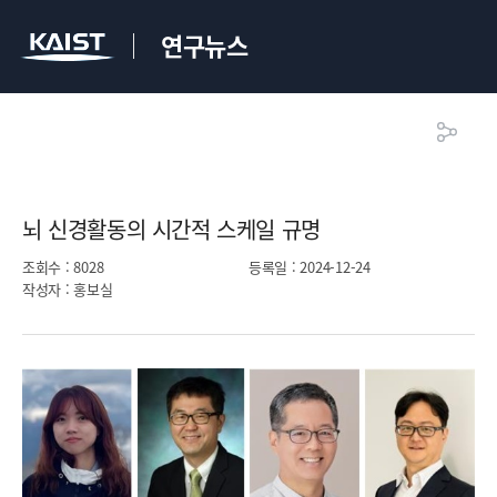
연구뉴스
뇌 신경활동의 시간적 스케일 규명​
조회수
: 8028
등록일
: 2024-12-24
작성자
: 홍보실