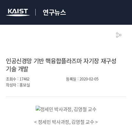
연구뉴스
인공신경망 기반 핵융합플라즈마 자기장 재구성
기술 개발​
조회수
: 17462
등록일
: 2020-02-05
작성자
: 홍보실
< 정세민 박사과정, 김영철 교수 >