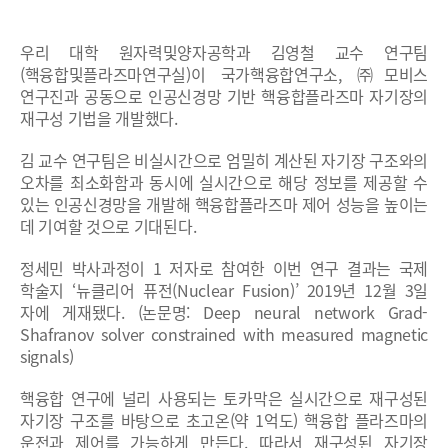
우리 대학 원자력및양자공학과 김영철 교수 연구팀
(핵융합및플라즈마연구실)이 국가핵융합연구소, ㈜모비스
연구진과 공동으로 인공신경망 기반 핵융합플라즈마 자기장의
재구성 기법을 개발했다.
김 교수 연구팀은 비실시간으로 엄밀히 계산된 자기장 구조와의
오차를 최소화함과 동시에 실시간으로 해당 정보를 제공할 수
있는 인공신경망을 개발해 핵융합플라즈마 제어 성능을 높이는
데 기여할 것으로 기대된다.
정세민 박사과정이 1 저자로 참여한 이번 연구 결과는 국제
학술지 ‘뉴클리어 퓨전(Nuclear Fusion)’ 2019년 12월 3일
자에 게재됐다. (논문명: Deep neural network Grad-
Shafranov solver constrained with measured magnetic
signals)
핵융합 연구에 널리 사용되는 토카막은 실시간으로 재구성된
자기장 구조를 바탕으로 초고온(약 1억도) 핵융합 플라즈마의
운전과 제어를 가능하게 만든다. 따라서 재구성된 자기장