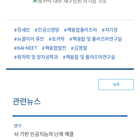
정세민
인공신경망
핵융합플라즈마
자기장
뉴클리어 퓨전
토카막
핵융합 및 플라즈마연구실
KAI-NEET
핵융합발전
김영철
원자력 및 양자공학과
핵융합 및 플라즈마연구실
목록
관련뉴스
연구
뇌 기반 인공지능의 난제 해결