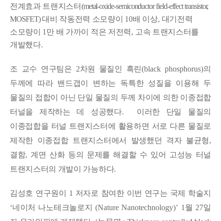
전계효과 트랜지스터
(metal-oxide-semiconductor field-effect transistor,
MOSFET)
대비 작동전력 소모량이
10
배 이상
,
대기전력
소모량이
1
만 배 가까이 적은 저전력
,
고속 트랜지스터를
개발했다
.
조 교수 연구팀은
2
차원 물질인 흑린
(black phosphorus)
의
두께에 따라 밴드갭이 변하는 독특한 성질을 이용해 두
물질의 접합이 아닌 단일 물질의 두께 차이에 의한 이종접합
터널을 제작하는 데 성공했다
.
이러한 단일 물질의
이종접합을 터널 트랜지스터에 활용하면 서로 다른 물질로
제작한 이종접합 트랜지스터에서 발생했던 격자 불균형
,
결함
,
계면 산화 등의 문제를 해결할 수 있어 고성능 터널
트랜지스터의 개발이 가능하다
.
김성호 연구원이
1
저자로 참여한 이번 연구는 국제 학술지
‘
네이처 나노테크놀로지
(Nature Nanotechnology)’ 1
월
27
일