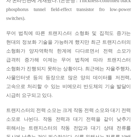
자 온라인판에 게재됐다
. (
논문명
: Thickness-controlled black
phosphorus tunnel field-effect transistor fro low-power
switches).
무어 법칙에 따른 트랜지스터 소형화 및 집적도 증가는
현대의 정보화 기술을 가능하게 했지만 최근 트랜지스터의
소형화가 양자역학적 한계에 다다르면서 전력 소모가
급격히 증가해 이제는 무어 법칙에 따라 트랜지스터
소형화가 진행되지 못하는 상황이다
.
최근에는 자율주행차
,
사물인터넷 등의 등장으로 많은 양의 데이터를 저전력
,
고속으로 처리할 수 있는 비메모리 반도체의 기술 발달이
시급히 요구되고 있다
.
트랜지스터의 전력 소모는 크게 작동 전력 소모와 대기 전력
소모로 나뉜다
.
작동 전력과 대기 전력을 같이 낮추기
위해서는 트랜지스터의 작동 전압과 대기 상태 전류를
동시에 낮추는 것이 필수적이다
.
이를 위해서는 전류를
10
배