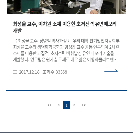
최성율 교수, 이차원 소재 이용한 초저전력 유연메모리
개발
〈 최성율 교수, 장병철 박사과정 〉 우리 대학 전기및전자공학부
최성율 교수와 생명화학공학과 임성갑 교수 공동 연구팀이 2차원
소재를 이용한 고집적, 초저전력 비휘발성 유연 메모리 기술을
개발했다. 연구팀은 원자층 두께로 매우 얇은 이황화몰리브덴
채널 소재와 고성능의 고분자 절연막 소재를 이용해 이 기술을
2017.12.18
조회수
33368
개발했다. 우명훈 석사(현 삼성전자 연구원)와 장병철 박사과정
학생이 공동 1저자로 참여한 이번 연구는 국제적인 재료분야
학술지 ‘어드밴스드 펑셔널 머티리얼즈(Advanced Functional
Materials)’ 11월 17일자 표지 논문으로 게재됐다. 사물인터넷,
인공지능, 클라우드 서버 기술 등의 등장으로 인해 메모리 중심의
컴퓨팅 전환과 함께 웨어러블 기기 산업의 수요 증가로 고집적,
이
다
1
<<
<
>
>>
초저전력 비휘발성 유연 메모리에 대한 필요성이 커지고 있다.
전
음
특히 원자층 두께의 매우 얇은 이황화몰리브덴 반도체 소재는
페
페
최근 포스트 실리콘 소재로 주목받고 있다. 이는 얇은 두께로 인해
이
이
기존 실리콘 소자에서 나타나는 단채널 효과를 억제해 고집적도
지
지