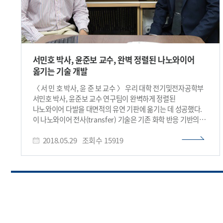
서민호 박사, 윤준보 교수, 완벽 정렬된 나노와이어
옮기는 기술 개발
〈 서 민 호 박사, 윤 준 보 교수 〉 우리 대학 전기및전자공학부
서민호 박사, 윤준보 교수 연구팀이 완벽하게 정렬된
나노와이어 다발을 대면적의 유연 기판에 옮기는 데 성공했다.
이 나노와이어 전사(transfer) 기술은 기존 화학 반응 기반의
나노와이어 제작 기술이 갖고 있던 낮은 응용성과 생산성을
2018.05.29
조회수
15919
높였다는 의의를 갖는다. 서민호 박사가 1저자로 참여한 이번
연구는 나노 과학 및 공학 분야 국제 학술지 ‘에이씨에스 나노
(ACS Nano)’ 5월 24일자에 게재됐다. (논문명 : Material-
Independent Nano-Transfer onto a Flexible Substrate
Using Mechanical-Interlocking Structure, 기계식 연동
구조를 활용하는 재료 선택폭 넓은 나노와이어 전사 방법)
대표적 나노 물질인 나노와이어는 작고 가볍다는 구조적 장점과
우수한 물리적, 화학적 특성 덕분에 소형 및 유연 전자 소자에