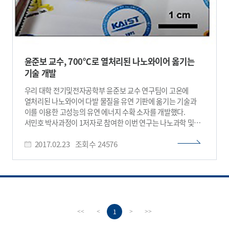
윤준보 교수, 700℃로 열처리된 나노와이어 옮기는
기술 개발
우리 대학 전기및전자공학부 윤준보 교수 연구팀이 고온에
열처리된 나노와이어 다발 물질을 유연 기판에 옮기는 기술과
이를 이용한 고성능의 유연 에너지 수확 소자를 개발했다.
서민호 박사과정이 1저자로 참여한 이번 연구는 나노과학 및
공학 분야 국제 학술지 ‘에이씨에스 나노(ACS Nano)’ 1월
2017.02.23
조회수
24576
30일자 온라인 판에 게재됐다. 대표적인 나노물질인
나노와이어(nanowire)는 나노미터 단위의 크기를 가지는
와이어 구조체를 말한다. 1차원 구조에 기반한 우수한 물리,
화학적 특성과 높은 응용성 덕분에 과학 및 공학적으로 중요하게
사용되고 있다. 특히 완벽하게 정렬된 배열, 평균보다 긴 길이 등
특수한 구조를 갖는 나노와이어는 그 성능이 더욱 우수한 것으로
밝혀졌다. 따라서 나노와이어들을 손쉽게 제작 및 분석하고
1
<<
<
>
>>
이를 통한 고성능의 응용 소자를 구현하려는 연구가 활발히 진행