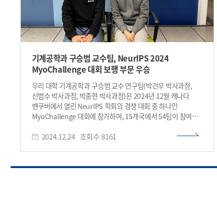
기계공학과 구승범 교수팀, NeurIPS 2024
MyoChallenge 대회 보행 부문 우승
우리 대학 기계공학과 구승범 교수 연구팀(박건우 박사과정,
신범수 박사과정, 박종현 박사과정)은 2024년 12월 캐나다
밴쿠버에서 열린 NeurIPS 학회의 경쟁 대회 중 하나인
MyoChallenge 대회에 참가하여, 15개국에서 54팀이 참여한
가운데, 보행 운동 부문 1위를 차지하였다. 이 대회는 Google
2024.12.24
조회수
8161
Deepmind, Google Cloud와 Össur가 후원하였다. 이
대회에서는 인체의 신경근육제어 원리를 연구하기 위한 다물체
동역학 기반의 인체 근골격 시뮬레이션 환경이 제시되었다.
자체 알고리즘으로 작동하는 의족/의수 (Prosthetic limb)가
결합된 인체 모델이 일상 생활 동작(상지 운동, 보행 운동)을 할
수 있도록 인체 근육 제어기를 학습하고, 그 성능을 경쟁하였다.
보행 운동 부문에서는 의족을 장착한 인체 모델이 주어진 트랙
(평지, 거친길, 언덕, 계단)에 맞춰 보행할 수 있도록 인체