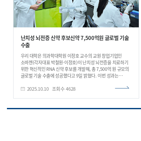
난치성 뇌전증 신약 후보신약 7,500억원 글로벌 기술
수출
우리 대학은 의과학대학원 이정호 교수의 교원 창업기업인
소바젠(각자대표 박철원·이정호)이 난치성 뇌전증을 치료하기
위한 혁신적인 RNA 신약 후보를 개발해, 총 7,500억 원 규모의
글로벌 기술 수출에 성공했다고 9일 밝혔다. 이번 성과는
KAIST의 기초 의과학 연구에서 출발한 혁신적 발견이 실제 신약
2025.10.10
조회수
4628
개발과 세계 시장 진출로 이어진 대표적 사례로 주목받고 있다.
이정호 교수 연구팀은 난치성 뇌전증과 악성 뇌종양 같은 치명적
뇌 질환의 원인이‘뇌 줄기세포에서 생긴 후천적 돌연변이(뇌
체성 돌연변이, Brain Somatic Mutation)’인 사실을 세계
최초로 규명해 네이처(Nature)와 네이처 메디슨(Nature
Medicine) 등에 2015년, 2018년에 발표한 바 있다. 이후 신약
개발 전문가인 소바젠의 박철원 대표와 함께, 뇌전증의 원인
돌연변이 유전자인 MTOR를 직접 겨냥할 수 있는 RNA 신약