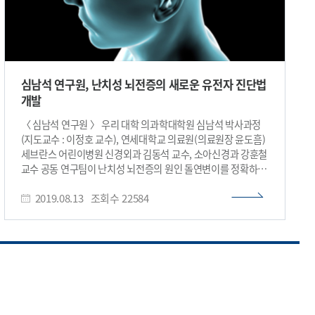
심남석 연구원, 난치성 뇌전증의 새로운 유전자 진단법
개발
〈 심남석 연구원 〉 우리 대학 의과학대학원 심남석 박사과정
(지도교수 : 이정호 교수), 연세대학교 의료원(의료원장 윤도흠)
세브란스 어린이병원 신경외과 김동석 교수, 소아신경과 강훈철
교수 공동 연구팀이 난치성 뇌전증의 원인 돌연변이를 정확하게
분석할 수 있는 새로운 진단법을 개발했다. 이번 연구를 통해
2019.08.13
조회수
22584
기초 과학 분야와 임상 진료 영역 간 차이로 환자에게 쉽게
적용하지 못했던 난치성 뇌전증 원인 유전자 진단을 실제 임상
영역에서 시행할 수 있을 것으로 보이며, 이를 통해 환자들에게
더 나은 치료법을 제시할 수 있을 것으로 기대된다. 심남석
박사과정이 1 저자로 참여한 이번 연구는 뇌병리 분야 국제
학술지 ‘악타 뉴로패쏠로지카 (Acta Neuropathologica)’ 8월
3일 자 온라인판에 게재됐다. (논문명 : Precise detection of
low-level somatic mutation in resected epilepsy brain