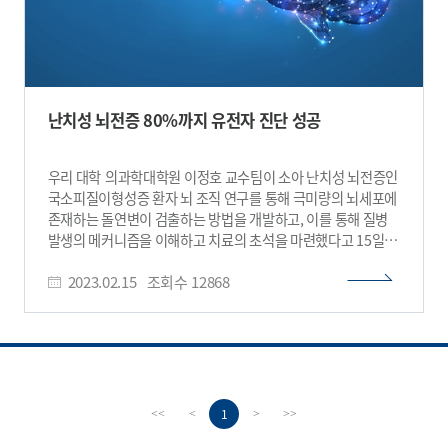
난치성 뇌전증 80%까지 유전자 진단 성공
우리 대학 의과학대학원 이정호 교수팀이 소아 난치성 뇌전증인
국소피질이형성증 환자 뇌 조직 연구를 통해 극미량의 뇌세포에
존재하는 돌연변이 검출하는 방법을 개발하고, 이를 통해 질병
발생의 메커니즘을 이해하고 치료의 초석을 마련했다고 15일
밝혔다. 이번 연구내용은 세계적 신경의학 학술지 `신경학
2023.02.15
조회수
12868
연보(Annals of Neurology)'에 지난 1월 26일 字 게재됐다.
뇌전증은 반복적인 발작을 특징으로 하는 신경질환이다. 뇌전증
유병률은약 0.5~1%로, 전세계적으로 5000만명이 넘는 환자가
있고, 국내에서는 30~40만명 정도로 치매, 뇌졸중 다음으로
많은 신경질환이다. 뇌전증 발작을 억제시키는 FDA(미국
식품의약국)에서 허가받은 항경련제가 20개가 넘는데도
불구하고, 발작이 조절되지 않아 일상생활에 지장을 초래하는
1
<<
<
>
>>
난치성 뇌전증 환자의 비율이 전체 뇌전증 환자의 30%에