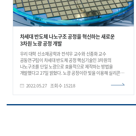
차세대 반도체 나노구조 공정을 혁신하는 새로운
3차원 노광 공정 개발
우리 대학 신소재공학과 전석우 교수와 신종화 교수
공동연구팀이 차세대 반도체 공정 핵심기술인 3차원의
나노구조를 단일 노광으로 효율적으로 제작하는 방법을
개발했다고 27일 밝혔다. 노광 공정이란 빛을 이용해 실리콘
웨이퍼에 전자 회로를 새기는 공정을 말한다. 이번 연구 성과는
2022.05.27
조회수
15218
갈수록 복잡해지는 반도체 구조와 배선구조 등을 기존 2차원
평면 노광 방식으로 건물을 한층 한층 제작하듯이 진행하던
방식에 비해 훨씬 더 낮은 비용과 공정으로 제작할 수 있는
근거를 마련한 획기적인 연구 결과로 판단된다. 전석우 교수와
신종화 교수가 교신 저자로, 남상현 박사와 김명준, 김나영
박사과정이 공동 제1 저자로 참여한 이번 연구는 저명한 국제
학술지 `사이언스 어드밴시스(Science Advances)' 5월 25일
字 온라인판에 게재됐다. (논문명: Photolithographic