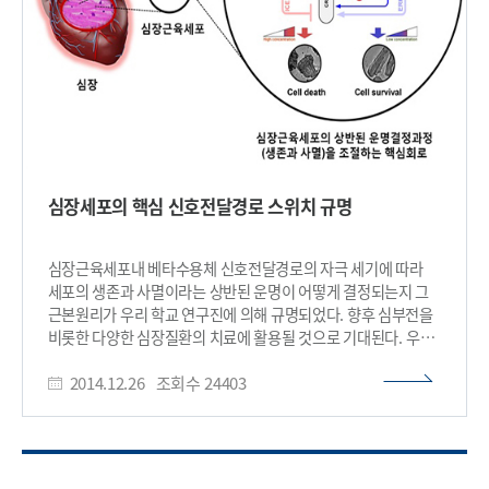
TRAF6 단백질과 직접 결합해 TRAF6 단백질의 분해를 조절하는
유비퀴틴화를 억제함을 규명했고, IPMK효소와 TRAF6단백질간
결합력을 저해할 수 있는 펩타이드를 활용함으로써 내독소에
의한 염증반응을 낮출 수 있음을 다각적으로 검증했다. 이번
연구는 미생물 감염 등에 의한 패혈증 발병의 원리를 규명함과
동시에 최근 급증하는 선천 면역 질환 (ex. 신경계 염증질환 및
당뇨)에 대한 이해를 넓히고 새로운 치료기술개발에 필요한
학문적 토대를 제공했다는 의의를 갖는다. 이번 연구는
미래창조과학부 뇌과학원천기술개발사업의 지원을 받아
심장세포의 핵심 신호전달경로 스위치 규명
이뤄졌다. □ 그림 설명 그림1. IPMK 효소의 선천성 면역조절
모식도 ​
심장근육세포내 베타수용체 신호전달경로의 자극 세기에 따라
세포의 생존과 사멸이라는 상반된 운명이 어떻게 결정되는지 그
근본원리가 우리 학교 연구진에 의해 규명되었다. 향후 심부전을
비롯한 다양한 심장질환의 치료에 활용될 것으로 기대된다. 우리
학교 바이오및뇌공학과 조광현 석좌교수(교신저자)가 주도하고
2014.12.26
조회수
24403
신성영 박사(제1저자), 이호성 박사과정학생, 강준혁
박사과정학생이 참여하였으며, 광주과학기술원 생명과학부
김도한 교수팀이 공동으로 수행한 이번 연구는 미래창조과학부와
한국연구재단이 추진하는 중견연구자지원사업(도약/전략연구)
과 바이오·의료기술개발사업 및 KAIST 미래형