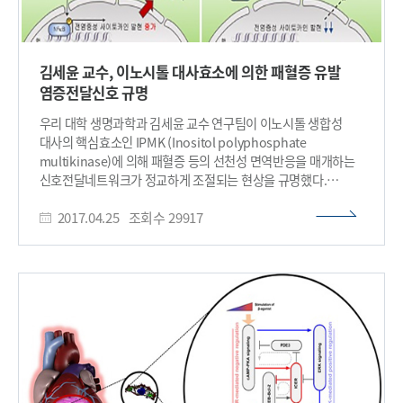
김세윤 교수, 이노시톨 대사효소에 의한 패혈증 유발
염증전달신호 규명
우리 대학 생명과학과 김세윤 교수 연구팀이 이노시톨 생합성
대사의 핵심효소인 IPMK (Inositol polyphosphate
multikinase)에 의해 패혈증 등의 선천성 면역반응을 매개하는
신호전달네트워크가 정교하게 조절되는 현상을 규명했다.
김은하 박사과정이 제1저자로 참여한 이번 연구 결과는
2017.04.25
조회수
29917
서울대학교 성노현 교수 연구팀과 공동으로 진행됐고 사이언스
어드밴시스(Science Advances)지 4월 21일자에 게재됐다.
김세윤 교수 연구팀은 이노시톨 대사체 및 생합성 대사를 수 년 간
연구했고 이노시톨 다인산 멀티키나아제 효소(IPMK)에 의한
세포 성장 및 에너지 대사조절 기능을 다각적으로 규명한 바 있다.
이번 연구에서는 대식세포(macrophage) 특이적으로 IPMK
효소가 결핍된 생쥐에서 패혈성 쇼크를 유발시켰을 때
염증수준이 현저히 저하되고 또한 높은 생존율을 보이는 것을
확인했다. 이는 선천성 면역의 핵심인 염증반응이 강력히
저해되는 것을 의미한다. IPMK 효소가 면역신호조절물질인