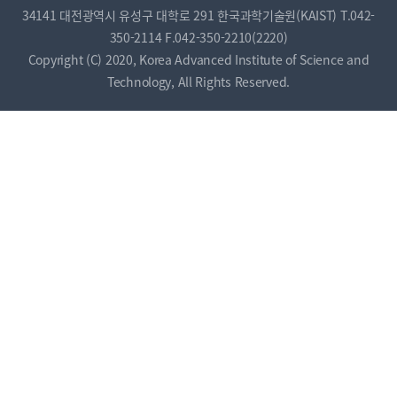
34141 대전광역시 유성구 대학로 291 한국과학기술원(KAIST)
T.042-
350-2114
F.042-350-2210(2220)
Copyright (C) 2020, Korea Advanced Institute of Science and
Technology, All Rights Reserved.