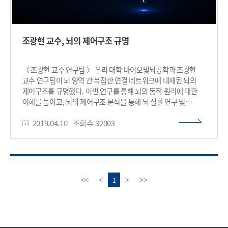
조광현 교수, 뇌의 제어구조 규명
〈 조광현 교수 연구팀 〉 우리 대학 바이오및뇌공학과 조광현
교수 연구팀이 뇌 영역 간 복잡한 연결 네트워크에 내재된 뇌의
제어구조를 규명했다. 이번 연구를 통해 뇌의 동작 원리에 대한
이해를 높이고, 뇌의 제어구조 분석을 통해 뇌 질환 연구 및
치료에 응용될 수 있을 것으로 기대된다. 또한 4차 산업혁명의
2019.04.10
조회수
32003
핵심기술로 주목받는 IT와 BT의 융합연구인 시스템생물학을
통해 규명했다는 의의가 있다. 이병욱 박사, 강의룡, 장홍준
박사과정이 참여한 이번 연구는 셀(Cell) 출판사가 펴내는
융합과학 국제학술지 ‘아이사이언스(iScience)’ 3월 29일 자에
게재됐다. 뇌의 다양한 인지기능은 뇌 영역들 사이의 복잡한
연결을 통한 영역 간 상호작용으로 이뤄진다. 최근 뇌의 연결성에
이
다
1
<<
<
>
>>
대한 정보가 뇌의 동작 원리를 파악하는 핵심이라는 의견이
전
음
대두되면서 세계적으로 뇌 연결성을 파악하기 위한 커넥톰
페
페
(Connectome) 연구가 활발히 이뤄지고 있다. 이를 통해 뇌 영역
이
이
사이의 구체적 연결성이 파악되고 있지만 복잡한 연결성에
지
지