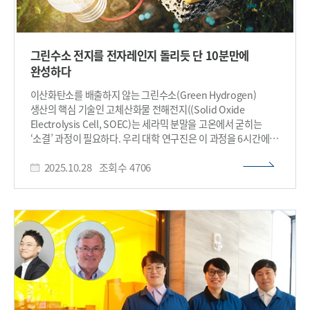
그린수소 전지를 전자레인지 돌리듯 단 10분만에
완성하다
이산화탄소를 배출하지 않는 그린수소(Green Hydrogen)
생산의 핵심 기술인 고체산화물 전해전지((Solid Oxide
Electrolysis Cell, SOEC)는 세라믹 분말을 고온에서 굳히는
‘소결’ 과정이 필요하다. 우리 대학 연구진은 이 과정을 6시간에서
10분으로 단축하고 온도도 1,400℃에서 1,200℃로 낮추는 데
2025.10.28
조회수
4706
성공했다. 이번 기술은 전지 제조의 에너지와 시간을 크게 줄여,
친환경 수소 시대를 앞당길 혁신으로 평가받고 있다. 우리 대학은
기계공학과 이강택 교수 연구팀이 단 10분 만에 그린수소의
고성능 전해전지를 완성할 수 있는 초고속 제조 기술을
개발했다고 25일 밝혔다. 이번 기술의 핵심인 ‘소결’ 은 전지를
이루는 세라믹 가루를 고온에서 구워 단단히 결합시키는
과정이다. 이 과정이 제대로 이루어져야 전지가 가스를 새지 않고
(수소와 산소가 섞이면 폭발 위험), 산소 이온이 손실 없이
이동하며, 전극과 전해질이 단단히 밀착되어 전류가 원활히
흐른다. 즉, 전해전지의 성능과 수명은 얼마나 정밀하게 굽느냐에